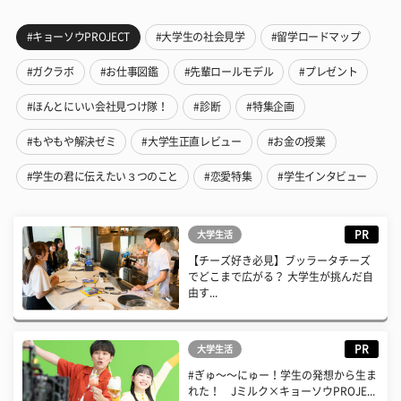
#キョーソウPROJECT
#大学生の社会見学
#留学ロードマップ
#ガクラボ
#お仕事図鑑
#先輩ロールモデル
#プレゼント
#ほんとにいい会社見つけ隊！
#診断
#特集企画
#もやもや解決ゼミ
#大学生正直レビュー
#お金の授業
#学生の君に伝えたい３つのこと
#恋愛特集
#学生インタビュー
PR
大学生活
【チーズ好き必見】ブッラータチーズ
でどこまで広がる？ 大学生が挑んだ自
由す...
PR
大学生活
#ぎゅ〜〜にゅー！学生の発想から生ま
れた！ Jミルク×キョーソウPROJE...