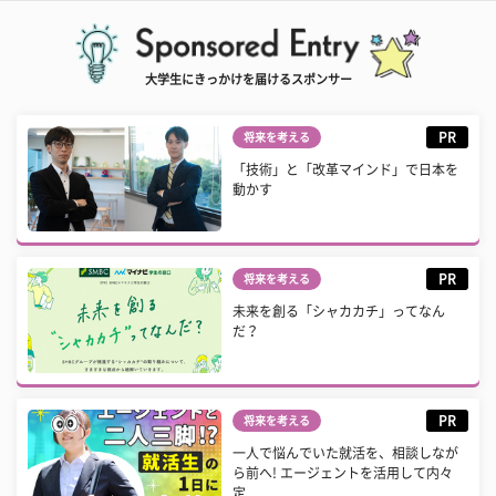
大学生にきっかけを届けるスポンサー
PR
将来を考える
「技術」と「改革マインド」で日本を
動かす
PR
将来を考える
未来を創る「シャカカチ」ってなん
だ？
PR
将来を考える
一人で悩んでいた就活を、相談しなが
ら前へ! エージェントを活用して内々
定...