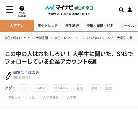
学生の
窓口とは
大学生活
学生トレンド
学生旅行
授業・履修・ゼミ
サークル・
学生の窓口トップ
大学生活
学生トレンド
この中の人はおもしろい！ 大学生に聞いた
この中の人はおもしろい！ 大学生に聞いた、SNSで
フォローしている企業アカウント6選
編集部：はまみ
2016/06/16
タグ：
SNS
Twitter
Facebook
企業
会社
社会
おもしろ
人気
大学生白書
大学生