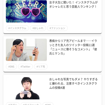
女子大生に聞いた！ インスタグラムが
オシャレだと思う芸能人ランキング！
#インスタグラム
#おしゃれ
#ファッション
愚痴からリア充アピールまで……イラ
ッときた友人のツイッター投稿11選
「ニュースに偉そうなコメント」「彼
氏とケンカ」
#SNS
#Twitter
#リア充
おしゃれな写真でもダメ？ やりすぎる
と嫌われる、注意すべきインスタグラ
ムの投稿4選
#アプリ
#ライフハック
#SNS