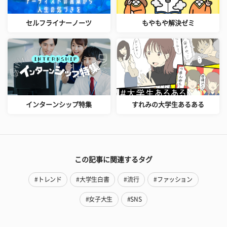
セルフライナーノーツ
もやもや解決ゼミ
インターンシップ特集
すれみの大学生あるある
この記事に関連するタグ
#トレンド
#大学生白書
#流行
#ファッション
#女子大生
#SNS