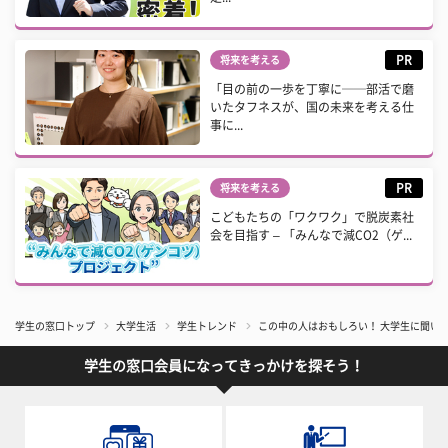
PR
将来を考える
「目の前の一歩を丁寧に──部活で磨
いたタフネスが、国の未来を考える仕
事に...
PR
将来を考える
こどもたちの「ワクワク」で脱炭素社
会を目指す – 「みんなで減CO2（ゲ...
学生の窓口トップ
大学生活
学生トレンド
この中の人はおもしろい！ 大学生に聞いた
学生の窓口会員になってきっかけを探そう！