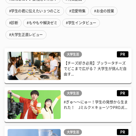
#学生の君に伝えたい３つのこと
#恋愛特集
#お金の授業
#診断
#もやもや解決ゼミ
#学生インタビュー
#大学生正直レビュー
PR
大学生活
【チーズ好き必見】ブッラータチーズ
でどこまで広がる？ 大学生が挑んだ自
由す...
PR
大学生活
#ぎゅ〜〜にゅー！学生の発想から生ま
れた！ Jミルク×キョーソウPROJE...
PR
大学生活