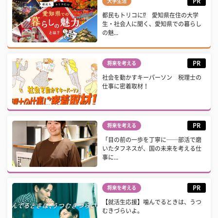
PR
大学生活
都民もトリコに⁉ 愛知県在住の大学
生・社会人に聞く、愛知県での暮らし
の魅...
PR
将来を考える
社会を動かすキーパーソン 税理士の
仕事に密着取材！
PR
将来を考える
「目の前の一歩を丁寧に──部活で磨
いたタフネスが、国の未来を考える仕
事に...
PR
将来を考える
【就活生応援】噛んでるときは、うつ
むきづらいよ。