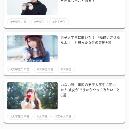
ぞき見したことある？
#大学生白書
#大学生
#女子大生
男子大学生に聞いた！ 「勘違いさせる
なよ！」と思った女性の言動6選
#大学生の本音
#大学生白書
#大学生
いない歴＝年齢の男子大学生に聞い
た！ 彼女ができたらやってみたいこと
6選
#大学生の本音
#大学生
#男子大学生