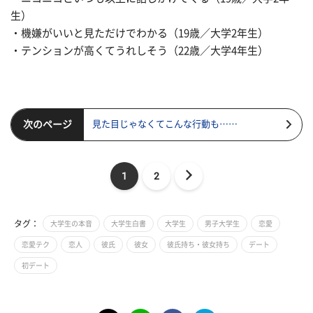
生）
・機嫌がいいと見ただけでわかる（19歳／大学2年生）
・テンションが高くてうれしそう（22歳／大学4年生）
次のページ
見た目じゃなくてこんな行動も……
1
2
タグ：
大学生の本音
大学生白書
大学生
男子大学生
恋愛
恋愛テク
恋人
彼氏
彼女
彼氏持ち・彼女持ち
デート
初デート