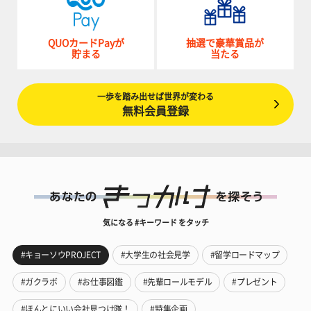
QUOカードPayが
抽選で豪華賞品が
貯まる
当たる
一歩を踏み出せば世界が変わる
無料会員登録
気になる #キーワード をタッチ
#キョーソウPROJECT
#大学生の社会見学
#留学ロードマップ
#ガクラボ
#お仕事図鑑
#先輩ロールモデル
#プレゼント
#ほんとにいい会社見つけ隊！
#特集企画