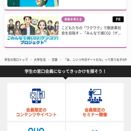
PR
将来を考える
こどもたちの「ワクワク」で脱炭素社
会を目指す – 「みんなで減CO2（ゲ...
学生の窓口トップ
大学生活
恋愛
「あ、こいつ今日デートだな」って思う女子の特徴
学生の窓口会員になってきっかけを探そう！
会員限定の
会員限定の
コンテンツやイベント
セミナー開催