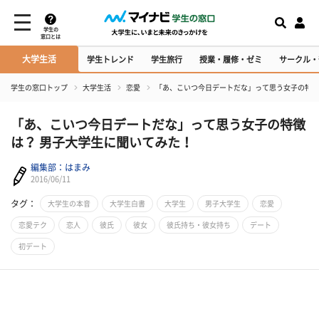
学生の
窓口とは
大学生活
学生トレンド
学生旅行
授業・履修・ゼミ
サークル・
学生の窓口トップ
大学生活
恋愛
「あ、こいつ今日デートだな」って思う女子の特徴
「あ、こいつ今日デートだな」って思う女子の特徴
は？ 男子大学生に聞いてみた！
編集部：はまみ
2016/06/11
タグ：
大学生の本音
大学生白書
大学生
男子大学生
恋愛
恋愛テク
恋人
彼氏
彼女
彼氏持ち・彼女持ち
デート
初デート