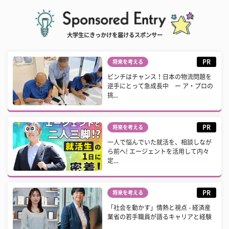
大学生にきっかけを届けるスポンサー
PR
将来を考える
ピンチはチャンス！日本の物流問題を
逆手にとって急成長中 ー ア・プロの
挑...
PR
将来を考える
一人で悩んでいた就活を、相談しなが
ら前へ! エージェントを活用して内々
定...
PR
将来を考える
「社会を動かす」情熱と視点 - 経済産
業省の若手職員が語るキャリアと経験