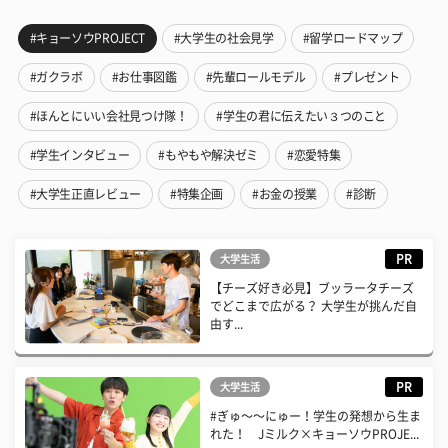
#キョーソウPROJECT
#大学生の社会見学
#留学ロードマップ
#ガクラボ
#お仕事図鑑
#先輩ロールモデル
#プレゼント
#ほんとにいい会社見つけ隊！
#学生の君に伝えたい３つのこと
#学生インタビュー
#もやもや解決ゼミ
#恋愛特集
#大学生正直レビュー
#特集企画
#お金の授業
#診断
PR
大学生活
【チーズ好き必見】ブッラータチーズ
でどこまで広がる？ 大学生が挑んだ自
由す...
PR
大学生活
#ぎゅ〜〜にゅー！学生の発想から生ま
れた！ Jミルク×キョーソウPROJE...