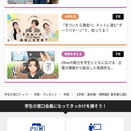
PR
大学生活
「気づいたら課金!?」ネットに潜む“ダ
ークパターン”て、知ってる？
PR
将来を考える
Oliveの魅力を学生とともに広げる - 企
業の課題から創出した実践的な...
学生の窓口トップ
学割・プレゼント
学割
【学割：美術館・博物館】東京都江東区「
学生の窓口会員になってきっかけを探そう！