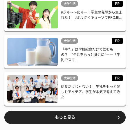
PR
大学生活
#ぎゅ〜〜にゅー！学生の発想から生ま
れた！ Jミルク×キョーソウPROJE...
PR
大学生活
「牛乳」は学校給食だけで飲むも
の？ “牛乳をもっと身近に”――「牛
乳でスマ...
PR
大学生活
給食だけじゃない！ 牛乳をもっと楽
しむアイデア、学生が本気で考えてみ
た
もっと見る