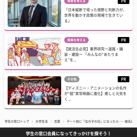
PR
将来を考える
「日本縦断で培った視野と判断力が、
世界を動かす政策の現場で生きてい
る」
PR
将来を考える
【就活生必見】業界研究ー道路・舗
装・建設ー 「みんなの“あたりま
え”を...
PR
その他
【ディズニー・アニメーションの名作
が“超”実写映画に進化】癒しと元気を
く...
学生の窓口トップ
大学生活
恋愛
デート前に「女の子の日」になったら……彼氏に伝
学生の窓口会員になってきっかけを探そう！