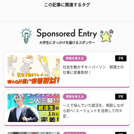
この記事に関連するタグ
大学生にきっかけを届けるスポンサー
PR
将来を考える
社会を動かすキーパーソン 税理士の
仕事に密着取材！
PR
将来を考える
一人で悩んでいた就活を、相談しなが
ら前へ! エージェントを活用して内々
定...