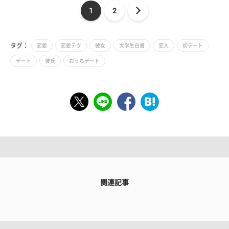
1
2
タグ：
恋愛
恋愛テク
彼女
大学生白書
恋人
初デート
デート
彼氏
おうちデート
関連記事