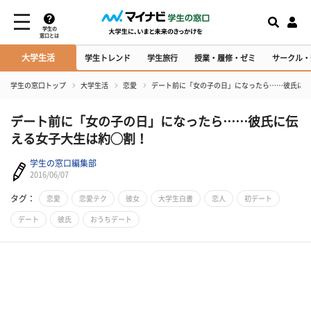
学生の
窓口とは
大学生活
学生トレンド
学生旅行
授業・履修・ゼミ
サークル・
学生の窓口トップ
大学生活
恋愛
デート前に「女の子の日」になったら……彼氏に伝
デート前に「女の子の日」になったら……彼氏に伝
える女子大生は約◯割！
学生の窓口編集部
2016/06/07
タグ：
恋愛
恋愛テク
彼女
大学生白書
恋人
初デート
デート
彼氏
おうちデート