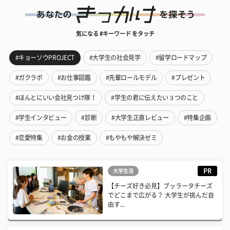
気になる #キーワード をタッチ
#キョーソウPROJECT
#大学生の社会見学
#留学ロードマップ
#ガクラボ
#お仕事図鑑
#先輩ロールモデル
#プレゼント
#ほんとにいい会社見つけ隊！
#学生の君に伝えたい３つのこと
#学生インタビュー
#診断
#大学生正直レビュー
#特集企画
#恋愛特集
#お金の授業
#もやもや解決ゼミ
PR
大学生活
【チーズ好き必見】ブッラータチーズ
でどこまで広がる？ 大学生が挑んだ自
由す...