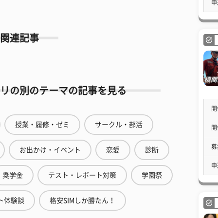
申
関連記事
リの別のテーマの記事を見る
開
授業・履修・ゼミ
サークル・部活
開
募
お出かけ・イベント
恋愛
診断
申
奨学金
テスト・レポート対策
学園祭
ト体験談
格安SIMしか勝たん！