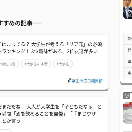
すすめの記事
開
てはまってる？ 大学生が考える「リア充」の必須
開
件ランキング！ 3位趣味がある、2位友達が多い
募
大学生白書
#大学生の本音
#大学生
申
学生の窓口編集部
だまだだね！ 大人が大学生を「子どもだなぁ」と
う瞬間「酒を飲めることを自慢」「『まじウザ
』とか言う」