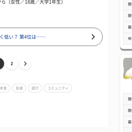
ら（女性／18歳／大学1年生）
開
開
募
く低い？ 第4位は……
申
2
本音
友達
遊び
コミュニティ
開
開
募