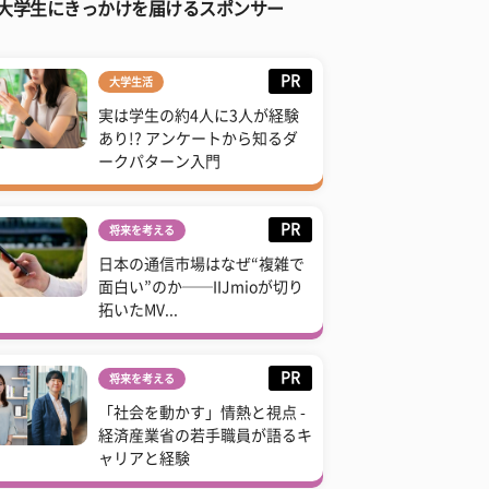
大学生にきっかけを届けるスポンサー
PR
大学生活
実は学生の約4人に3人が経験
あり!? アンケートから知るダ
ークパターン入門
PR
将来を考える
日本の通信市場はなぜ“複雑で
面白い”のか──IIJmioが切り
拓いたMV...
PR
将来を考える
「社会を動かす」情熱と視点 -
経済産業省の若手職員が語るキ
ャリアと経験