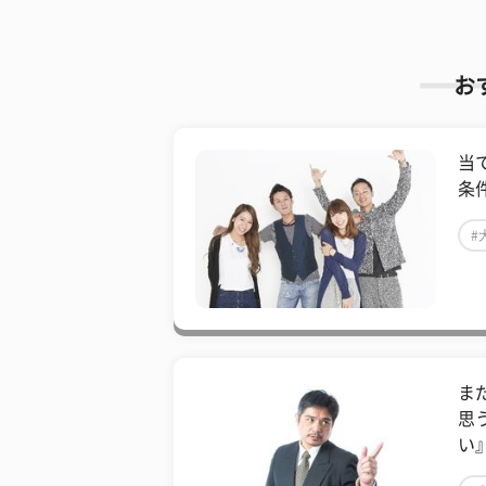
お
当
条
#
ま
思
い