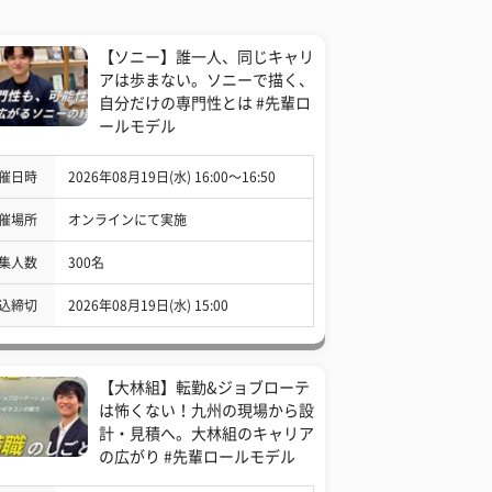
【ソニー】誰一人、同じキャリ
アは歩まない。ソニーで描く、
自分だけの専門性とは #先輩ロ
ールモデル
催日時
2026年08月19日(水) 16:00〜16:50
催場所
オンラインにて実施
集人数
300名
込締切
2026年08月19日(水) 15:00
【大林組】転勤&ジョブローテ
は怖くない！九州の現場から設
計・見積へ。大林組のキャリア
の広がり #先輩ロールモデル