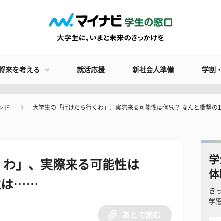
将来を考える
就活応援
新社会人準備
学割
ンド
大学生の「行けたら行くわ」、実際来る可能性は何％？ なんと衝撃の
学
くわ」、実際来る可能性は
体
位は……
き
学
あとで読む