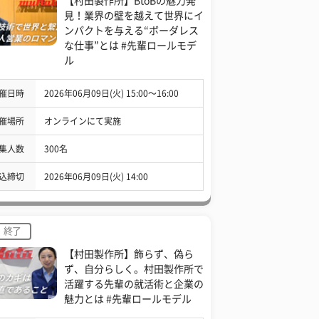
【村田製作所】BtoBの魅力発
見！業界の壁を越えて世界にイ
ンパクトを与える“ボーダレス
な仕事”とは #先輩ロールモデ
ル
催日時
2026年06月09日(火) 15:00〜16:00
催場所
オンラインにて実施
集人数
300名
込締切
2026年06月09日(火) 14:00
終了
【村田製作所】飾らず、偽ら
ず、自分らしく。村田製作所で
活躍する先輩の就活術と企業の
魅力とは #先輩ロールモデル