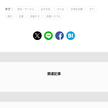
タグ：
部活・サークル
女子大生
モテる
大学生白書
モテ
旅行
恋愛
恋愛テク
恋愛トラブル
関連記事