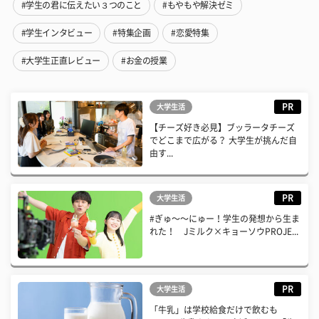
#学生の君に伝えたい３つのこと
#もやもや解決ゼミ
#学生インタビュー
#特集企画
#恋愛特集
#大学生正直レビュー
#お金の授業
PR
大学生活
【チーズ好き必見】ブッラータチーズ
でどこまで広がる？ 大学生が挑んだ自
由す...
PR
大学生活
#ぎゅ〜〜にゅー！学生の発想から生ま
れた！ Jミルク×キョーソウPROJE...
PR
大学生活
「牛乳」は学校給食だけで飲むも