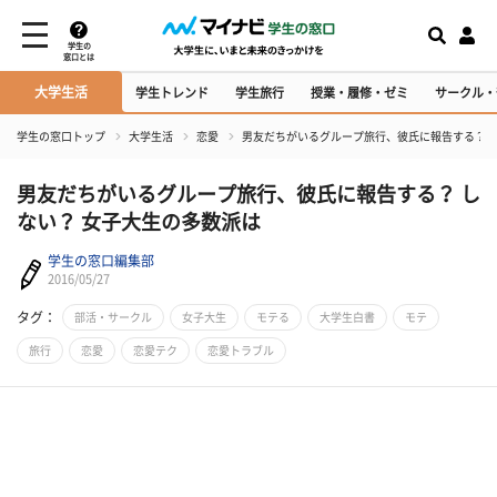
学生の
窓口とは
大学生活
学生トレンド
学生旅行
授業・履修・ゼミ
サークル・
学生の窓口トップ
大学生活
恋愛
男友だちがいるグループ旅行、彼氏に報告する？ し
男友だちがいるグループ旅行、彼氏に報告する？ し
ない？ 女子大生の多数派は
学生の窓口編集部
2016/05/27
タグ：
部活・サークル
女子大生
モテる
大学生白書
モテ
旅行
恋愛
恋愛テク
恋愛トラブル