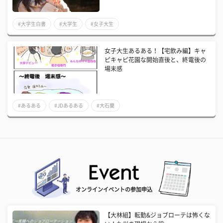
#大学生白書
#大学生
#女子大生
女子大生あるある！【宅飲み編】キャ
ピキャピ花園な開始直後と、終電後の
場末感
#あるある
#JDあるある
#大石蘭
オンラインイベントの参加申込
【大林組】転勤&ジョブローテは怖くな