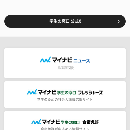
学生の窓口 公式X
学生のための社会人準備応援サイト
合宿免許が申込める情報サイト