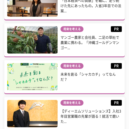
「日本経済への貢献」を軸に、走り続
けた先にあったもの。入省3年目での法
案...
PR
将来を考える
マンゴー農家と会社員、二足の草鞋で
農業に携わる。「沖縄ゴールデンマン
ゴー...
PR
将来を考える
未来を創る「シャカカチ」ってなん
だ？
PR
将来を考える
【ディーエムソリューションズ】入社3
年目営業職の先輩が語る！就活で磨い
た...