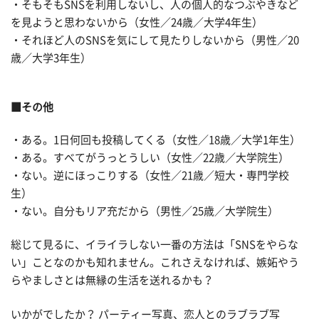
・そもそもSNSを利用しないし、人の個人的なつぶやきなど
を見ようと思わないから（女性／24歳／大学4年生）
・それほど人のSNSを気にして見たりしないから（男性／20
歳／大学3年生）
■その他
・ある。1日何回も投稿してくる（女性／18歳／大学1年生）
・ある。すべてがうっとうしい（女性／22歳／大学院生）
・ない。逆にほっこりする（女性／21歳／短大・専門学校
生）
・ない。自分もリア充だから（男性／25歳／大学院生）
総じて見るに、イライラしない一番の方法は「SNSをやらな
い」ことなのかも知れません。これさえなければ、嫉妬やう
らやましさとは無縁の生活を送れるかも？
いかがでしたか？ パーティー写真、恋人とのラブラブ写