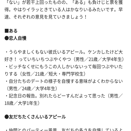
「ない」が若干上回ったものの、「ある」も負けじと票を獲
得。やはりイラッときている人はかなりいるみたいです。早
速、それぞれの意見を見ていきましょう！
■ある
●恋人自慢
・うらやましくもない彼氏いるアピール。ケンカしたけど大
好き！ っていちいちつぶやくやつ（男性／21歳／大学4年生）
・ビッチなくせにもうこの人しかいないって毎回つぶやいた
りする（女性／21歳／短大・専門学校生）
・自分たちのデートの様子を自慢する意味がよくわからない
（男性／24歳／大学4年生）
・記念日の報告。別れたらどーすんだよって思った（男性／
18歳／大学1年生）
●友だちたくさんいるアピール
・仲間とのパーティー風景。友だちの多さを自慢しているよ