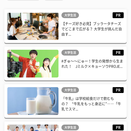
PR
大学生活
【チーズ好き必見】ブッラータチーズ
でどこまで広がる？ 大学生が挑んだ自
由す...
PR
大学生活
#ぎゅ〜〜にゅー！学生の発想から生ま
れた！ Jミルク×キョーソウPROJE...
PR
大学生活
「牛乳」は学校給食だけで飲むも
の？ “牛乳をもっと身近に”――「牛
乳でスマ...
PR
大学生活