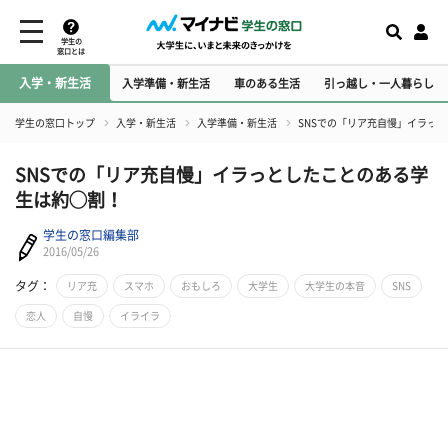
学生の
窓口とは
入学・新生活
入学準備・新生活
車のある生活
引っ越し・一人暮らし
学生の窓口トップ
入学・新生活
入学準備・新生活
SNSでの「リア充自慢」イラっ
SNSでの「リア充自慢」イラっとしたことのある学
生は約◯割！
学生の窓口編集部
2016/05/26
タグ：
リア充
スマホ
おもしろ
大学生
大学生の本音
SNS
恋人
自慢
イライラ