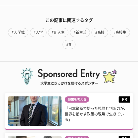
この記事に関連するタグ
#入学式
#入学
#新入生
#新生活
#高校
#高校生
#春
大学生にきっかけを届けるスポンサー
PR
将来を考える
「日本縦断で培った視野と判断力が、
世界を動かす政策の現場で生きてい
る」