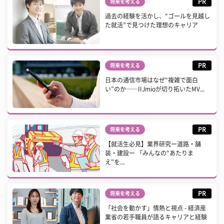
PR
将来を考える
過去の経験を活かし、“ゴールを見越し
た就活”で見つけた理想のキャリア
PR
将来を考える
日本の通信市場はなぜ“複雑で面白
い”のか──IIJmioが切り拓いたMV...
PR
将来を考える
【就活生必見】業界研究ー道路・舗
装・建設ー 「みんなの“あたりま
え”を...
PR
将来を考える
「社会を動かす」情熱と視点 - 経済産
業省の若手職員が語るキャリアと経験