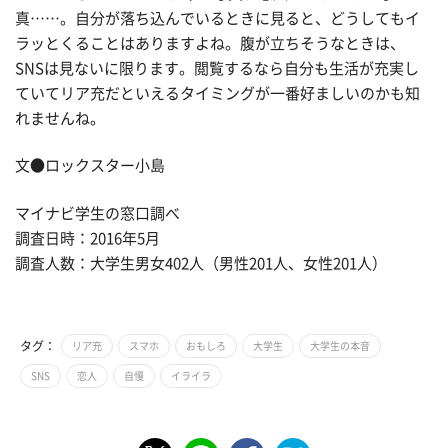
真……。自分が落ち込んでいるときに見ると、どうしてもイ
ラッとくることはありますよね。腹が立ちそうなときは、
SNSは見ないに限ります。閲覧するなら自分も生活が充実し
ていてリア充だといえるタイミングが一番好ましいのかも知
れませんね。
文●ロックスター小島
マイナビ学生の窓口調べ
調査日時：2016年5月
調査人数：大学生男女402人（男性201人、女性201人）
タグ：
リア充
スマホ
おもしろ
大学生
大学生の本音
SNS
恋人
自慢
イライラ