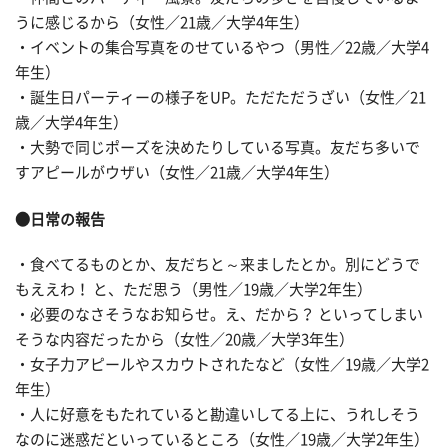
うに感じるから（女性／21歳／大学4年生）
・イベントの集合写真をのせているやつ（男性／22歳／大学4
年生）
・誕生日パーティーの様子をUP。ただただうざい（女性／21
歳／大学4年生）
・大勢で同じポーズを決めたりしている写真。友だち多いで
すアピールがウザい（女性／21歳／大学4年生）
●日常の報告
・食べてるものとか、友だちと～来ましたとか。別にどうで
もええわ！ と、ただ思う（男性／19歳／大学2年生）
・必要のなさそうなお知らせ。え、だから？ といってしまい
そうな内容だったから（女性／20歳／大学3年生）
・女子力アピールやスカウトされたなど（女性／19歳／大学2
年生）
・人に好意をもたれていると勘違いしてる上に、うれしそう
なのに迷惑だといっているところ（女性／19歳／大学2年生）