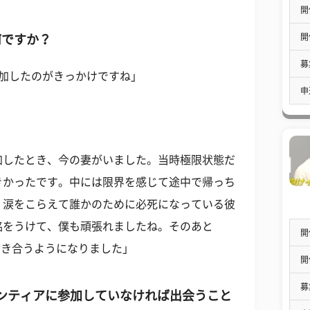
開
開
何ですか？
募
ィアに参加したのがきっかけですね」
申
加したとき、今の妻がいました。当時極限状態だ
きかったです。中には限界を感じて途中で帰っち
、涙をこらえて誰かのために必死になっている彼
銘をうけて、僕も頑張れましたね。そのあと
開
付き合うようになりました」
開
募
1のボランティアに参加していなければ出会うこと