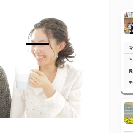
開
開
募
申