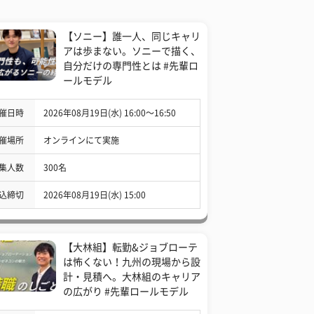
【ソニー】誰一人、同じキャリ
アは歩まない。ソニーで描く、
自分だけの専門性とは #先輩ロ
ールモデル
催日時
2026年08月19日(水) 16:00〜16:50
催場所
オンラインにて実施
集人数
300名
込締切
2026年08月19日(水) 15:00
【大林組】転勤&ジョブローテ
は怖くない！九州の現場から設
計・見積へ。大林組のキャリア
の広がり #先輩ロールモデル