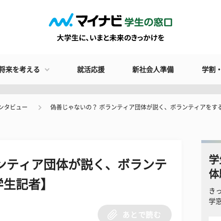
将来を考える
就活応援
新社会人準備
学割
ンタビュー
偽善じゃないの？ ボランティア団体が説く、ボランティアをす
学
ンティア団体が説く、ボランテ
体
学生記者】
き
学
あとで読む