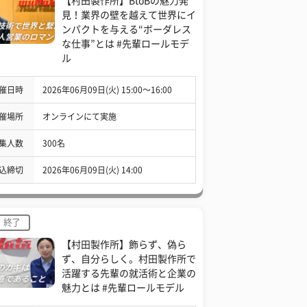
【村田製作所】BtoBの魅力発
見！業界の壁を越えて世界にイ
ンパクトを与える“ボーダレス
な仕事”とは #先輩ロールモデ
ル
催日時
2026年06月09日(火) 15:00〜16:00
催場所
オンラインにて実施
集人数
300名
込締切
2026年06月09日(火) 14:00
終了
【村田製作所】飾らず、偽ら
ず、自分らしく。村田製作所で
活躍する先輩の就活術と企業の
魅力とは #先輩ロールモデル