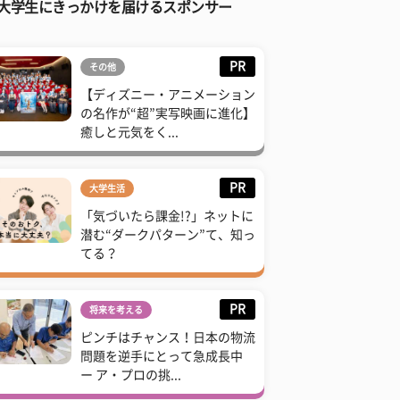
大学生にきっかけを届けるスポンサー
PR
その他
【ディズニー・アニメーション
の名作が“超”実写映画に進化】
癒しと元気をく...
PR
大学生活
「気づいたら課金!?」ネットに
潜む“ダークパターン”て、知っ
てる？
PR
将来を考える
ピンチはチャンス！日本の物流
問題を逆手にとって急成長中
ー ア・プロの挑...