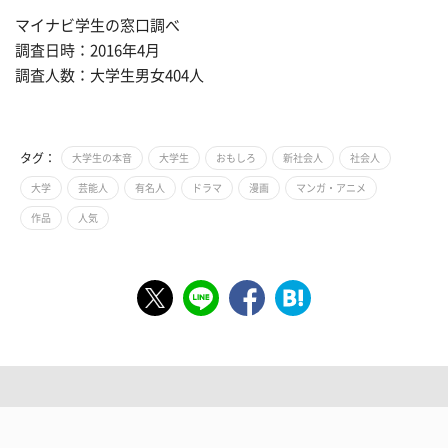
マイナビ学生の窓口調べ
調査日時：2016年4月
調査人数：大学生男女404人
タグ：
大学生の本音
大学生
おもしろ
新社会人
社会人
大学
芸能人
有名人
ドラマ
漫画
マンガ・アニメ
作品
人気