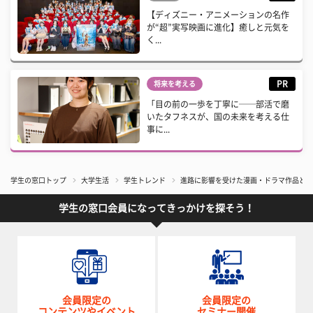
【ディズニー・アニメーションの名作
が“超”実写映画に進化】癒しと元気を
く...
PR
将来を考える
「目の前の一歩を丁寧に──部活で磨
いたタフネスが、国の未来を考える仕
事に...
学生の窓口トップ
大学生活
学生トレンド
進路に影響を受けた漫画・ドラマ作品といえ
学生の窓口会員になってきっかけを探そう！
会員限定の
会員限定の
コンテンツやイベント
セミナー開催