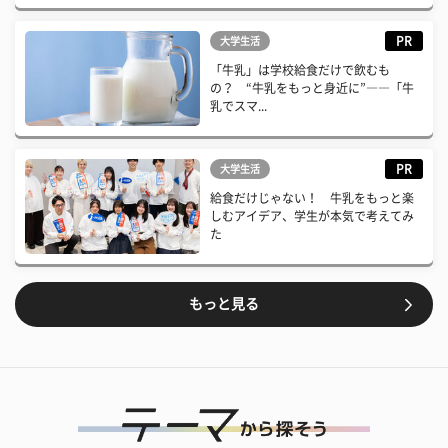
PR
大学生活
「牛乳」は学校給食だけで飲むも
の？ “牛乳をもっと身近に”――「牛
乳でスマ...
PR
大学生活
給食だけじゃない！ 牛乳をもっと楽
しむアイデア、学生が本気で考えてみ
た
もっと見る