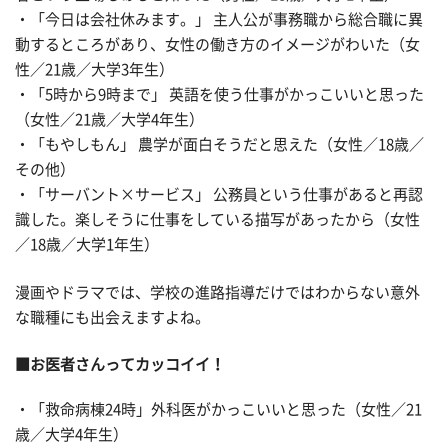
・「今日は会社休みます。」 主人公が事務職から総合職に異
動するところがあり、女性の働き方のイメージがわいた（女
性／21歳／大学3年生）
・「5時から9時まで」 英語を使う仕事がかっこいいと思った
（女性／21歳／大学4年生）
・「もやしもん」 農学が面白そうだと思えた（女性／18歳／
その他）
・「サーバント×サービス」 公務員という仕事があると再認
識した。楽しそうに仕事をしている描写があったから（女性
／18歳／大学1年生）
漫画やドラマでは、学校の進路指導だけではわからない意外
な職種にも出会えますよね。
■お医者さんってカッコイイ！
・「救命病棟24時」外科医がかっこいいと思った（女性／21
歳／大学4年生）