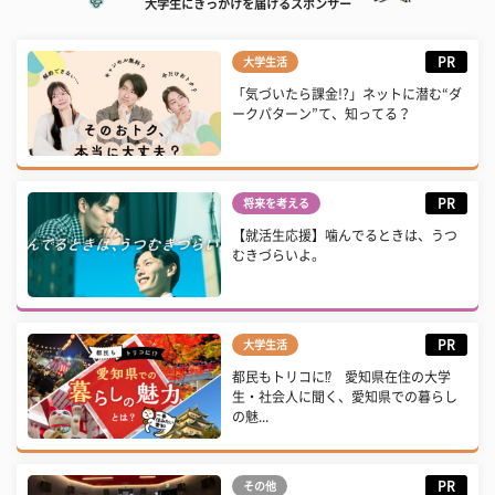
大学生にきっかけを届けるスポンサー
PR
大学生活
「気づいたら課金!?」ネットに潜む“ダ
ークパターン”て、知ってる？
PR
将来を考える
【就活生応援】噛んでるときは、うつ
むきづらいよ。
PR
大学生活
都民もトリコに⁉ 愛知県在住の大学
生・社会人に聞く、愛知県での暮らし
の魅...
PR
その他