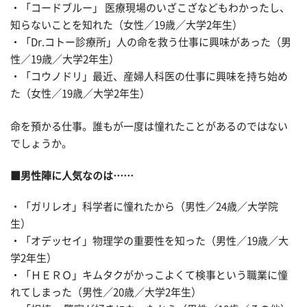
・「コードブルー」 医療現場のいざこざなどもわかったし、
知らないことを知れた（女性／19歳／大学2年生）
・「Dr.コトー診療所」人の命を救う仕事に興味があった（男
性／19歳／大学2年生）
・「コウノドリ」最近、産婦人科医の仕事に興味を持ち始め
た（女性／19歳／大学2年生）
命を預かる仕事。誰もが一度は憧れたことがあるのではない
でしょうか。
■男性陣に人気なのは……
・「ガリレオ」科学者に憧れたから（男性／24歳／大学院
生）
・「オデッセイ」物理学の重要性を知った（男性／19歳／大
学2年生）
・「ＨＥＲＯ」キムタクがかっこよくて検事という職業に憧
れてしまった（男性／20歳／大学2年生）