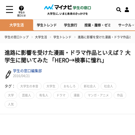
学生の
窓口とは
大学生活
学生トレンド
学生旅行
授業・履修・ゼミ
サークル・
学生の窓口トップ
大学生活
学生トレンド
進路に影響を受けた漫画・ドラマ作品といえ
進路に影響を受けた漫画・ドラマ作品といえば？ 大
学生に聞いてみた 「​HERO→検事に憧れ」
学生の窓口編集部
2016/04/21
タグ：
大学生の本音
大学生
おもしろ
新社会人
社会人
大学
芸能人
有名人
ドラマ
漫画
マンガ・アニメ
作品
人気