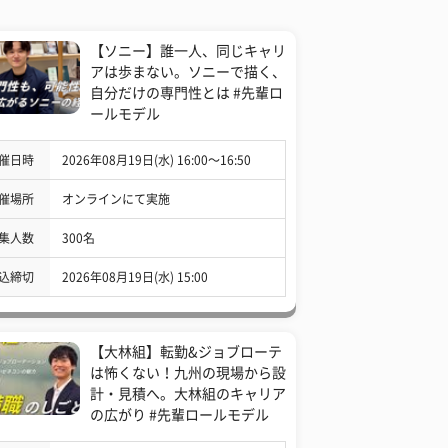
【ソニー】誰一人、同じキャリ
アは歩まない。ソニーで描く、
自分だけの専門性とは #先輩ロ
ールモデル
催日時
2026年08月19日(水) 16:00〜16:50
催場所
オンラインにて実施
集人数
300名
込締切
2026年08月19日(水) 15:00
【大林組】転勤&ジョブローテ
は怖くない！九州の現場から設
計・見積へ。大林組のキャリア
の広がり #先輩ロールモデル