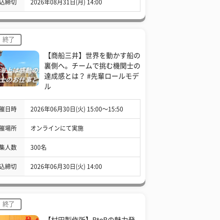
込締切
2026年08月31日(月) 14:00
終了
【商船三井】世界を動かす船の
裏側へ。チームで挑む機関士の
達成感とは？ #先輩ロールモデ
ル
催日時
2026年06月30日(火) 15:00〜15:50
催場所
オンラインにて実施
集人数
300名
込締切
2026年06月30日(火) 14:00
終了
【村田製作所】BtoBの魅力発