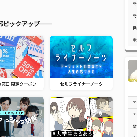
開
開
部ピックアップ
募
申
の窓口 限定クーポン
セルフライナーノーツ
開
開
募