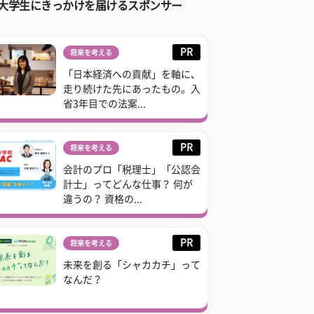
大学生にきっかけを届けるスポンサー
PR
将来を考える
「日本経済への貢献」を軸に、
走り続けた先にあったもの。入
省3年目での法案...
PR
将来を考える
会計のプロ「税理士」「公認会
計士」ってどんな仕事？ 何が
違うの？ 資格の...
PR
将来を考える
未来を創る「シャカカチ」って
なんだ？