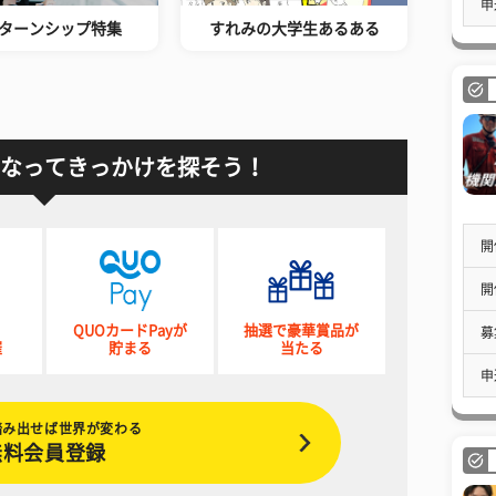
申
ターンシップ特集
すれみの大学生あるある
なってきっかけを探そう！
開
開
QUOカードPayが
抽選で豪華賞品が
募
催
貯まる
当たる
申
踏み出せば世界が変わる
無料会員登録