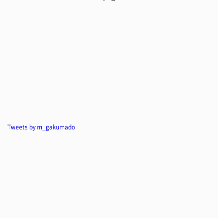
Tweets by m_gakumado