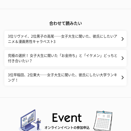
合わせて読みたい
3位リヴァイ、2位黒子の高尾……女子大生に聞いた、彼氏にしたいア
ニメ＆漫画男性キャラベスト3
究極の選択！ 女子大生に聞いた「お金持ち」と「イケメン」どっちと
付き合いたい？
3位早稲田、2位東大……女子大生に聞いた、彼氏にしたい大学ランキ
ング！
オンラインイベントの参加申込