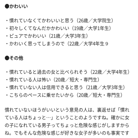
●かわいい
・慣れていなくてかわいいと思う（26歳／大学院生）
・初々しくてなんだかかわいい（19歳／大学1年生）
・ピュアでかわいい（21歳／大学3年生）
・かわいく思ってしまうので（22歳／大学4年生９
●その他
・慣れていると過去の女と比べられそう（22歳／大学4年生）
・慣れている人は怖い（20歳／短大・専門生）
・慣れていない人は信用できると思う（21歳／大学3年生）
・こちらのペースに乗せたいから（20歳／短大・専門生）
慣れていないほうがいいという意見の人は、裏返せば「慣れ
ている人はちょっと…」ということのようですね。確かに女
の子になれている男子ってちょっと危険な感じがしますから
ね。でもそんな危険な感じが好きな女子が多いのも事実です