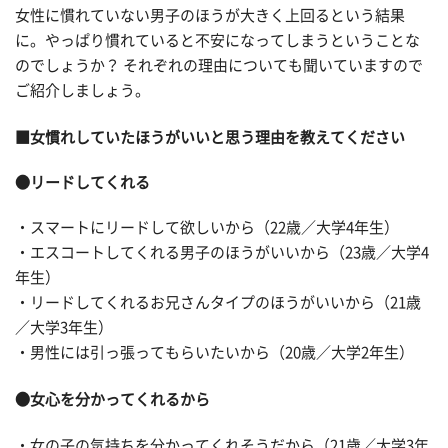
女性に慣れていない男子のほうが大きく上回るという結果
に。やっぱり慣れていると不安になってしまうということな
のでしょうか？ それぞれの理由についても聞いていますので
ご紹介しましょう。
■女慣れしていたほうがいいと思う理由を教えてください
●リードしてくれる
・スマートにリードして欲しいから（22歳／大学4年生）
・エスコートしてくれる男子のほうがいいから（23歳／大学4
年生）
・リードしてくれるお兄さんタイプのほうがいいから（21歳
／大学3年生）
・男性には引っ張ってもらいたいから（20歳／大学2年生）
●女心を分かってくれるから
・女の子の気持ちを分かってくれそうだから（21歳／大学3年