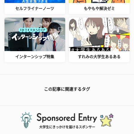
セルフライナーノーツ
もやもや解決ゼミ
インターンシップ特集
すれみの大学生あるある
この記事に関連するタグ
大学生にきっかけを届けるスポンサー