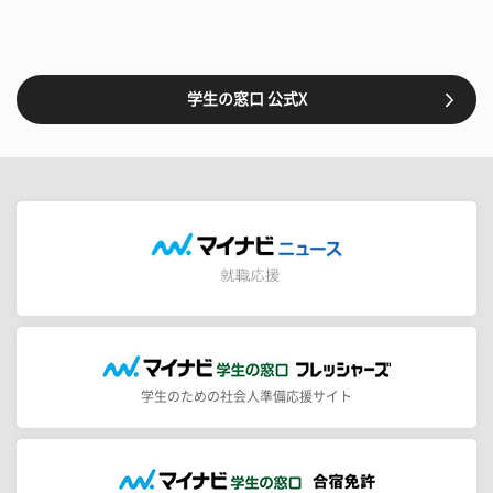
学生の窓口 公式X
学生のための社会人準備応援サイト