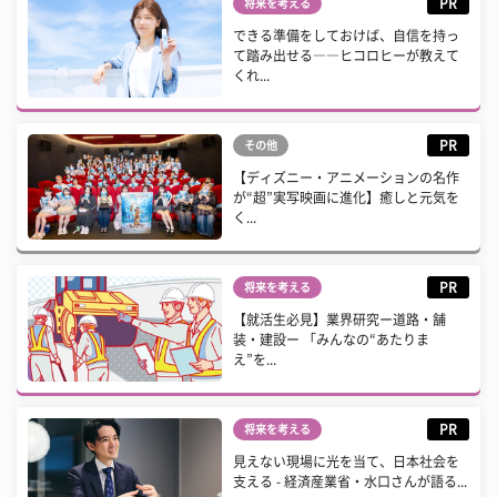
PR
将来を考える
できる準備をしておけば、自信を持っ
て踏み出せる――ヒコロヒーが教えて
くれ...
PR
その他
【ディズニー・アニメーションの名作
が“超”実写映画に進化】癒しと元気を
く...
PR
将来を考える
【就活生必見】業界研究ー道路・舗
装・建設ー 「みんなの“あたりま
え”を...
PR
将来を考える
見えない現場に光を当て、日本社会を
支える - 経済産業省・水口さんが語る...