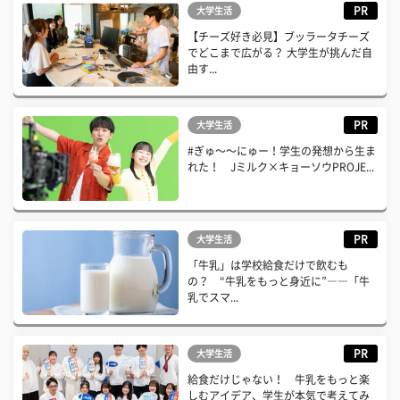
PR
大学生活
【チーズ好き必見】ブッラータチーズ
でどこまで広がる？ 大学生が挑んだ自
由す...
PR
大学生活
#ぎゅ〜〜にゅー！学生の発想から生ま
れた！ Jミルク×キョーソウPROJE...
PR
大学生活
「牛乳」は学校給食だけで飲むも
の？ “牛乳をもっと身近に”――「牛
乳でスマ...
PR
大学生活
給食だけじゃない！ 牛乳をもっと楽
しむアイデア、学生が本気で考えてみ