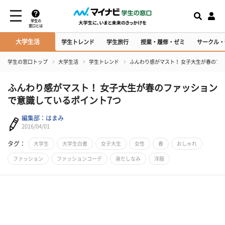
学生の
窓口とは
大学生活
学生トレンド
学生旅行
授業・履修・ゼミ
サークル・
学生の窓口トップ
大学生活
学生トレンド
ふんわり感がマスト！ 女子大生が春のフ
ふんわり感がマスト！ 女子大生が春のファッション
で意識しているポイント7つ
編集部：はまみ
2016/04/01
タグ：
大学生
大学生白書
女子大生
女性
春
おしゃれ
ファッション
ファッションコーデ
身だしなみ
洋服