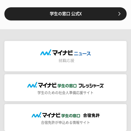
学生の窓口 公式X
学生のための社会人準備応援サイト
合宿免許が申込める情報サイト