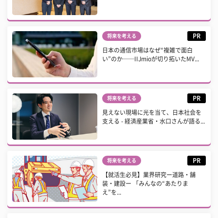
PR
将来を考える
日本の通信市場はなぜ“複雑で面白
い”のか──IIJmioが切り拓いたMV...
PR
将来を考える
見えない現場に光を当て、日本社会を
支える - 経済産業省・水口さんが語る...
PR
将来を考える
【就活生必見】業界研究ー道路・舗
装・建設ー 「みんなの“あたりま
え”を...