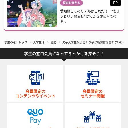
PR
将来を考える
愛知暮らしのリアルはこれだ！ “ちょ
うどいい暮らし”ができる愛知県での
生...
学生の窓口トップ
大学生活
恋愛
男子大学生が忠告！ 女子が絶対付き合わないほうが
学生の窓口会員になってきっかけを探そう！
会員限定の
会員限定の
コンテンツやイベント
セミナー開催