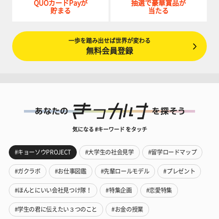
QUOカードPayが
抽選で豪華賞品が
貯まる
当たる
一歩を踏み出せば世界が変わる
無料会員登録
気になる #キーワード をタッチ
#キョーソウPROJECT
#大学生の社会見学
#留学ロードマップ
#ガクラボ
#お仕事図鑑
#先輩ロールモデル
#プレゼント
#ほんとにいい会社見つけ隊！
#特集企画
#恋愛特集
#学生の君に伝えたい３つのこと
#お金の授業