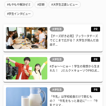
#もやもや解決ゼミ
#診断
#大学生正直レビュー
#学生インタビュー
PR
大学生活
【チーズ好き必見】ブッラータチーズ
でどこまで広がる？ 大学生が挑んだ自
由す...
PR
大学生活
#ぎゅ〜〜にゅー！学生の発想から生ま
れた！ Jミルク×キョーソウPROJE...
PR
大学生活
「牛乳」は学校給食だけで飲むも
の？ “牛乳をもっと身近に”――「牛
乳でスマ...