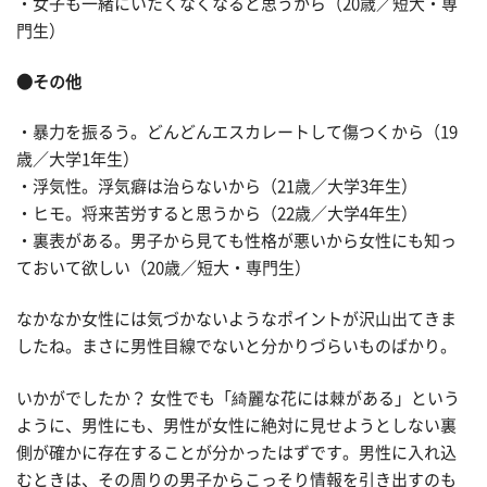
・女子も一緒にいたくなくなると思うから（20歳／短大・専
門生）
●その他
・暴力を振るう。どんどんエスカレートして傷つくから（19
歳／大学1年生）
・浮気性。浮気癖は治らないから（21歳／大学3年生）
・ヒモ。将来苦労すると思うから（22歳／大学4年生）
・裏表がある。男子から見ても性格が悪いから女性にも知っ
ておいて欲しい（20歳／短大・専門生）
なかなか女性には気づかないようなポイントが沢山出てきま
したね。まさに男性目線でないと分かりづらいものばかり。
いかがでしたか？ 女性でも「綺麗な花には棘がある」という
ように、男性にも、男性が女性に絶対に見せようとしない裏
側が確かに存在することが分かったはずです。男性に入れ込
むときは、その周りの男子からこっそり情報を引き出すのも