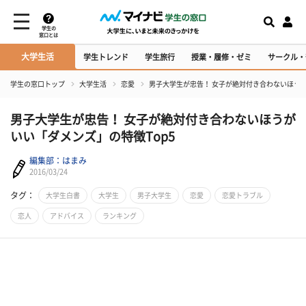
学生の
窓口とは
大学生活
学生トレンド
学生旅行
授業・履修・ゼミ
サークル・
学生の窓口トップ
大学生活
恋愛
男子大学生が忠告！ 女子が絶対付き合わないほうが
男子大学生が忠告！ 女子が絶対付き合わないほうが
いい「ダメンズ」の特徴Top5
編集部：はまみ
2016/03/24
タグ：
大学生白書
大学生
男子大学生
恋愛
恋愛トラブル
恋人
アドバイス
ランキング