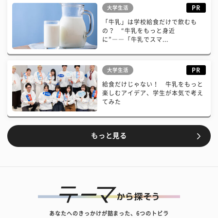
PR
大学生活
「牛乳」は学校給食だけで飲むも
の？ “牛乳をもっと身近
に”――「牛乳でスマ...
PR
大学生活
給食だけじゃない！ 牛乳をもっと
楽しむアイデア、学生が本気で考え
てみた
もっと見る
あなたへのきっかけが詰まった、6つのトビラ