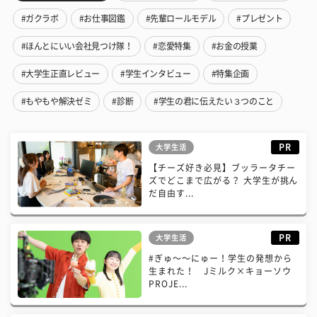
#ガクラボ
#お仕事図鑑
#先輩ロールモデル
#プレゼント
#ほんとにいい会社見つけ隊！
#恋愛特集
#お金の授業
#大学生正直レビュー
#学生インタビュー
#特集企画
#もやもや解決ゼミ
#診断
#学生の君に伝えたい３つのこと
PR
大学生活
【チーズ好き必見】ブッラータチー
ズでどこまで広がる？ 大学生が挑ん
だ自由す...
PR
大学生活
#ぎゅ〜〜にゅー！学生の発想から
生まれた！ Jミルク×キョーソウ
PROJE...