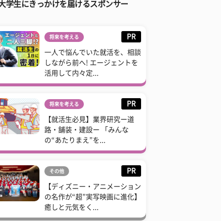
大学生にきっかけを届けるスポンサー
PR
将来を考える
一人で悩んでいた就活を、相談
しながら前へ! エージェントを
活用して内々定...
PR
将来を考える
【就活生必見】業界研究ー道
路・舗装・建設ー 「みんな
の“あたりまえ”を...
PR
その他
【ディズニー・アニメーション
の名作が“超”実写映画に進化】
癒しと元気をく...