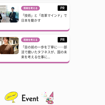
PR
将来を考える
「技術」と「改革マインド」で
日本を動かす
PR
将来を考える
「目の前の一歩を丁寧に──部
活で磨いたタフネスが、国の未
来を考える仕事に...