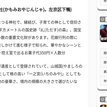
申
神社(かもみおやじんじゃ)。左京区下鴨)
まつる神社で、縁結び、子育ての神として信仰さ
0平方メートルの国史跡「糺(ただす)の森」、国宝
多数の重要文化財があります。花嫁行列の際に
差しかけて進む様子で知られ、華やかなシーンと
＋控え室で出るお菓子代350円×人数分
開
開
遺産として登録されていて、山城国(やましろの
募
として格の高い「一之宮(いちのみや)」としても
申
物の豪華さ、境内の規模の大きさで選びたいな