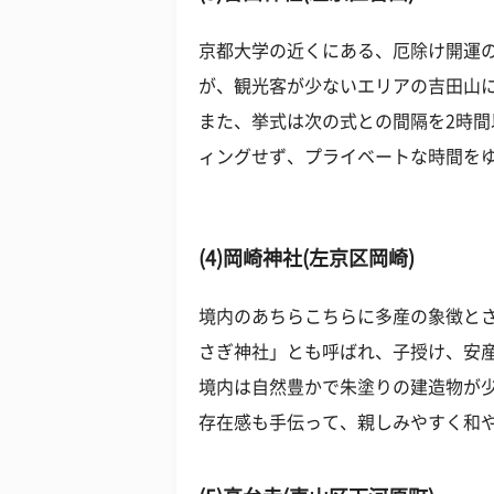
京都大学の近くにある、厄除け開運
が、観光客が少ないエリアの吉田山
また、挙式は次の式との間隔を2時
ィングせず、プライベートな時間を
(4)岡崎神社(左京区岡崎)
境内のあちらこちらに多産の象徴と
さぎ神社」とも呼ばれ、子授け、安
境内は自然豊かで朱塗りの建造物が
存在感も手伝って、親しみやすく和