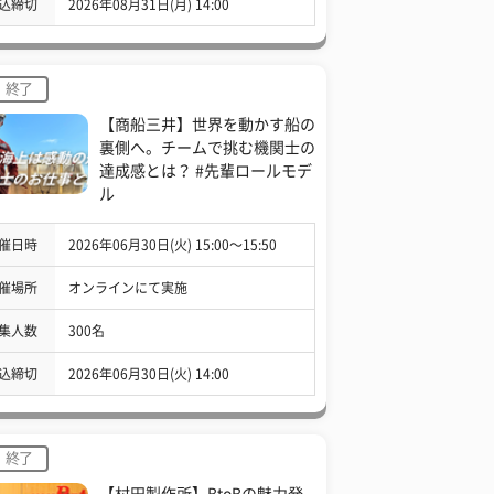
込締切
2026年08月31日(月) 14:00
終了
【商船三井】世界を動かす船の
裏側へ。チームで挑む機関士の
達成感とは？ #先輩ロールモデ
ル
催日時
2026年06月30日(火) 15:00〜15:50
催場所
オンラインにて実施
集人数
300名
込締切
2026年06月30日(火) 14:00
終了
【村田製作所】BtoBの魅力発