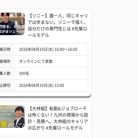
【ソニー】誰一人、同じキャリ
アは歩まない。ソニーで描く、
自分だけの専門性とは #先輩ロ
ールモデル
催日時
2026年08月19日(水) 16:00〜16:50
催場所
オンラインにて実施
集人数
300名
込締切
2026年08月19日(水) 15:00
【大林組】転勤&ジョブローテ
は怖くない！九州の現場から設
計・見積へ。大林組のキャリア
の広がり #先輩ロールモデル