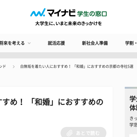
将来を考える
就活応援
新社会人準備
学割
ンド
白無垢を着たい人におすすめ！ 「和婚」におすすめの京都の寺社5選
学
すめ！ 「和婚」におすすめの
体
き
学
あとで読む