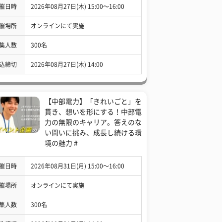
催日時
2026年08月27日(木) 15:00〜16:00
催場所
オンラインにて実施
集人数
300名
込締切
2026年08月27日(木) 14:00
【中部電力】「きれいごと」を
貫き、想いを形にする！中部電
力の無限のキャリア。答えのな
い問いに挑み、成長し続ける環
境の魅力 #
催日時
2026年08月31日(月) 15:00〜16:00
催場所
オンラインにて実施
集人数
300名