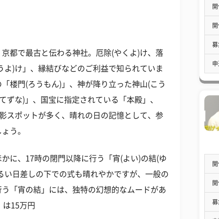
開
開
募
京都で最古と伝わる神社。厄除(やくよ)け、落
申
うよ)け」、縁結びなどのご利益で知られていま
「楼門(ろうもん)」、神が降り立った神山(こう
たてずな)」、国宝に指定されている「本殿」、
撮影スポットが多く、晴れの日の記憶として、参
しょう。
に、17時の閉門以降に行う「宵(よい)の結(ゆ
開
るい日差しの下での式も晴れやかですが、一般の
開
行う「宵の結」には、独特の幻想的なムードがあ
募
は15万円