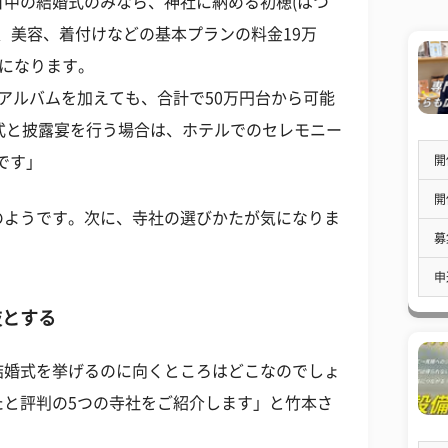
中の結婚式のみなら、神社に納める初穂(はつ
裳、美容、着付けなどの基本プランの料金19万
からになります。
アルバムを加えても、合計で50万円台から可能
式と披露宴を行う場合は、ホテルでのセレモニー
開
です」
開
のようです。次に、寺社の選びかたが気になりま
募
申
肢とする
結婚式を挙げるのに向くところはどこなのでしょ
たと評判の5つの寺社をご紹介します」と竹本さ