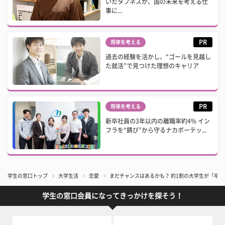
いたタフネスが、国の未来を考える仕
事に...
PR
将来を考える
過去の経験を活かし、“ゴールを見越し
た就活”で見つけた理想のキャリア
PR
将来を考える
新卒社員の3年以内の離職率約4% イン
フラを“錆び”から守るナカボーテッ...
学生の窓口トップ
大学生活
恋愛
まだチャンスはあるかも？ 約1割の大学生が「卒
学生の窓口会員になってきっかけを探そう！