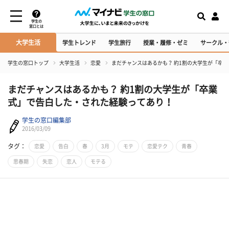
学生の
窓口とは
大学生活
学生トレンド
学生旅行
授業・履修・ゼミ
サークル・
学生の窓口トップ
大学生活
恋愛
まだチャンスはあるかも？ 約1割の大学生が「卒
まだチャンスはあるかも？ 約1割の大学生が「卒業
式」で告白した・された経験ってあり！
学生の窓口編集部
2016/03/09
タグ：
恋愛
告白
春
3月
モテ
恋愛テク
青春
思春期
失恋
恋人
モテる