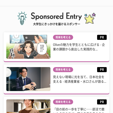
大学生にきっかけを届けるスポンサー
PR
将来を考える
Oliveの魅力を学生とともに広げる - 企
業の課題から創出した実践的な...
PR
将来を考える
見えない現場に光を当て、日本社会を
支える - 経済産業省・水口さんが語る...
PR
将来を考える
「目の前の一歩を丁寧に──部活で磨