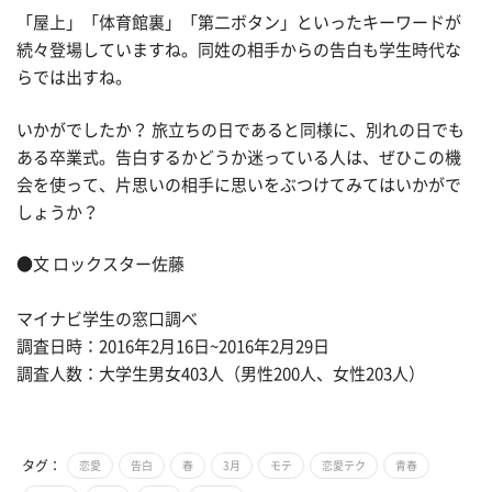
「屋上」「体育館裏」「第二ボタン」といったキーワードが
続々登場していますね。同姓の相手からの告白も学生時代な
らでは出すね。
いかがでしたか？ 旅立ちの日であると同様に、別れの日でも
ある卒業式。告白するかどうか迷っている人は、ぜひこの機
会を使って、片思いの相手に思いをぶつけてみてはいかがで
しょうか？
●文 ロックスター佐藤
マイナビ学生の窓口調べ
調査日時：2016年2月16日~2016年2月29日
調査人数：大学生男女403人（男性200人、女性203人）
タグ：
恋愛
告白
春
3月
モテ
恋愛テク
青春