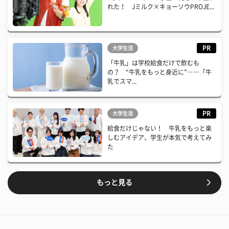
れた！ Jミルク×キョーソウPROJE...
PR
大学生活
「牛乳」は学校給食だけで飲むも
の？ “牛乳をもっと身近に”――「牛
乳でスマ...
PR
大学生活
給食だけじゃない！ 牛乳をもっと楽
しむアイデア、学生が本気で考えてみ
た
もっと見る