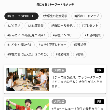
気になる #キーワード をタッチ
#キョーソウPROJECT
#大学生の社会見学
#留学ロードマップ
#ガクラボ
#お仕事図鑑
#先輩ロールモデル
#プレゼント
#ほんとにいい会社見つけ隊！
#学生インタビュー
#お金の授業
#もやもや解決ゼミ
#大学生正直レビュー
#特集企画
#学生の君に伝えたい３つのこと
#恋愛特集
#診断
PR
大学生活
【チーズ好き必見】ブッラータチーズ
でどこまで広がる？ 大学生が挑んだ自
由す...
PR
大学生活
#ぎゅ〜〜にゅー！学生の発想から生ま