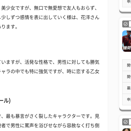
申
。美少女ですが、無口で無愛想で友人もおらず、
し少しずつ感情を表に出していく様は、花澤さん
あります。
ていますが、活発な性格で、男性に対しても勝気
開
キャラの中でも特に強気ですが、時に恋する乙女
開
募
申
ール)
で、最も暴言がさく裂したキャラクターです。見
段者で男性に罵声を浴びせながら容赦なく打ち倒