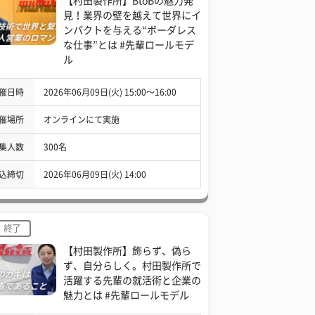
【村田製作所】BtoBの魅力発
見！業界の壁を越えて世界にイ
ンパクトを与える“ボーダレス
な仕事”とは #先輩ロールモデ
ル
催日時
2026年06月09日(火) 15:00〜16:00
催場所
オンラインにて実施
集人数
300名
込締切
2026年06月09日(火) 14:00
終了
【村田製作所】飾らず、偽ら
ず、自分らしく。村田製作所で
活躍する先輩の就活術と企業の
魅力とは #先輩ロールモデル