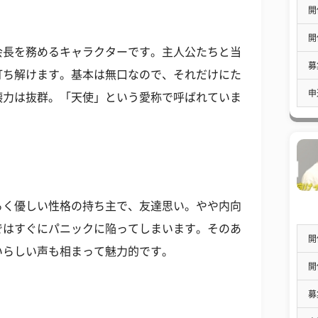
開
開
会長を務めるキャラクターです。主人公たちと当
募
打ち解けます。基本は無口なので、それだけにた
申
壊力は抜群。「天使」という愛称で呼ばれていま
るく優しい性格の持ち主で、友達思い。やや内向
ではすぐにパニックに陥ってしまいます。そのあ
開
いらしい声も相まって魅力的です。
開
募