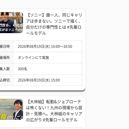
【ソニー】誰一人、同じキャリ
アは歩まない。ソニーで描く、
自分だけの専門性とは #先輩ロ
ールモデル
催日時
2026年08月19日(水) 16:00〜16:50
催場所
オンラインにて実施
集人数
300名
込締切
2026年08月19日(水) 15:00
【大林組】転勤&ジョブローテ
は怖くない！九州の現場から設
計・見積へ。大林組のキャリア
の広がり #先輩ロールモデル