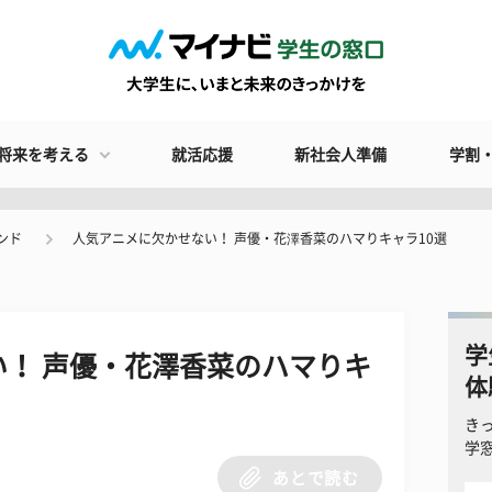
将来を考える
就活応援
新社会人準備
学割
ンド
人気アニメに欠かせない！ 声優・花澤香菜のハマりキャラ10選
学
！ 声優・花澤香菜のハマりキ
体
き
学
あとで読む