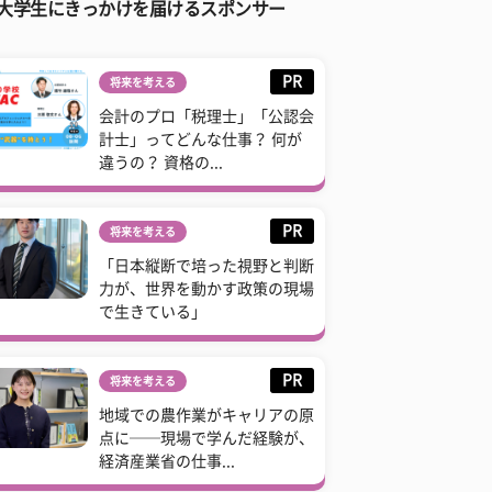
大学生にきっかけを届けるスポンサー
PR
将来を考える
会計のプロ「税理士」「公認会
計士」ってどんな仕事？ 何が
違うの？ 資格の...
PR
将来を考える
「日本縦断で培った視野と判断
力が、世界を動かす政策の現場
で生きている」
PR
将来を考える
地域での農作業がキャリアの原
点に──現場で学んだ経験が、
経済産業省の仕事...