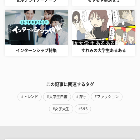
セルフライナーノーツ
もやもや解決ゼミ
インターンシップ特集
すれみの大学生あるある
この記事に関連するタグ
#トレンド
#大学生白書
#流行
#ファッション
#女子大生
#SNS