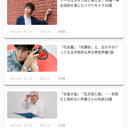
クールなキャラほど映える！ 声優・神
谷浩史の演じたハマりキャラ10選
#マンガ・アニメ
#アニメ
#声優
「代永翼」「村瀬歩」え、女の子か!?
ってなる中性的な声の男性声優7選
#マンガ・アニメ
#アニメ
#声優
「水島大宙」「生天目仁美」……初見
だと読めない声優さんの名前10選
#マンガ・アニメ
#アニメ
#声優