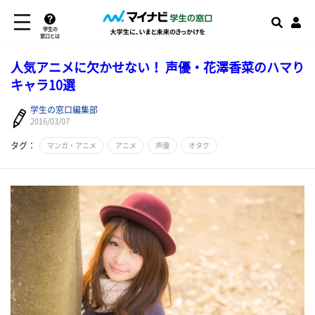
学生の
窓口とは
人気アニメに欠かせない！ 声優・花澤香菜のハマり
キャラ10選
学生の窓口編集部
2016/03/07
タグ：
マンガ・アニメ
アニメ
声優
オタク