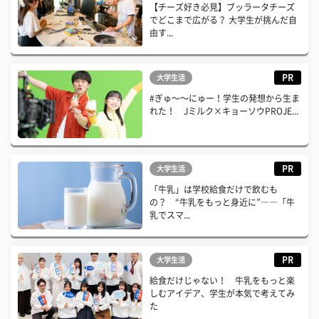
【チーズ好き必見】ブッラータチーズ
でどこまで広がる？ 大学生が挑んだ自
由す...
PR
大学生活
#ぎゅ〜〜にゅー！学生の発想から生ま
れた！ Jミルク×キョーソウPROJE...
PR
大学生活
「牛乳」は学校給食だけで飲むも
の？ “牛乳をもっと身近に”――「牛
乳でスマ...
PR
大学生活
給食だけじゃない！ 牛乳をもっと楽
しむアイデア、学生が本気で考えてみ
た