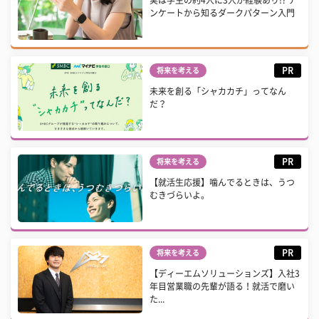
実は学生の約4人に3人が経験あり!? ア
ンケートから知るダークパターン入門
PR
将来を考える
未来を創る「シャカカチ」ってなん
だ？
PR
将来を考える
【就活生応援】噛んでるときは、うつ
むきづらいよ。
PR
将来を考える
【ディーエムソリューションズ】入社3
年目営業職の先輩が語る！就活で磨い
た...