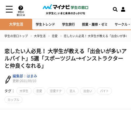
学生の
窓口とは
大学生活
学生トレンド
学生旅行
授業・履修・ゼミ
サークル・
学生の窓口トップ
大学生活
恋愛
恋したい人必見！ 大学生が教える「出会いが多い
恋したい人必見！ 大学生が教える「出会いが多いア
ルバイト」5選「スポーツジム→インストラクター
と仲良くなれる」
編集部：はまみ
更新:2021/09/10
タグ：
大学生
恋愛
恋愛テク
恋人
出会い
バイト
カップル