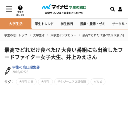
学生の
窓口とは
大学生活
学生トレンド
学生旅行
授業・履修・ゼミ
サークル・
学生の窓口トップ
大学生活
大学生インタビュー
最高でどれだけ食べた!? 大食い
最高でどれだけ食べた!? 大食い番組にも出演したフ
ードファイター女子大生、井上みえさん
学生の窓口編集部
2016/02/26
タグ：
大学生白書
大学生
学生ジーニアス調査隊
グルメ