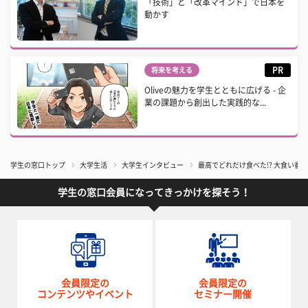
「技術」と「改革マインド」で日本を
動かす
PR
将来を考える
Oliveの魅力を学生とともに広げる - 企
業の課題から創出した実践的な...
学生の窓口トップ
大学生活
大学生インタビュー
最高でどれだけ食べた!? 大食い
学生の窓口会員になってきっかけを探そう！
会員限定の
会員限定の
コンテンツやイベント
セミナー開催