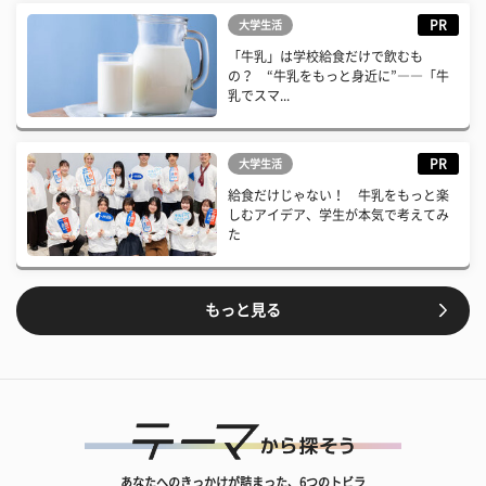
PR
大学生活
「牛乳」は学校給食だけで飲むも
の？ “牛乳をもっと身近に”――「牛
乳でスマ...
PR
大学生活
給食だけじゃない！ 牛乳をもっと楽
しむアイデア、学生が本気で考えてみ
た
もっと見る
あなたへのきっかけが詰まった、6つのトビラ