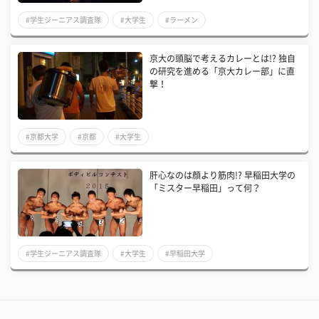
#学生ジーニアス調査隊
#大学生
#ラーメン
京大の頭脳で考えるカレーとは!? 独自
の研究を進める「京大カレー部」に直
撃！
#京都大学
#京都
#大学生
肝心なのは顔より筋肉!? 早稲田大学の
「ミスター早稲田」って何？
#学生ジーニアス調査隊
#大学生
#早稲田大学