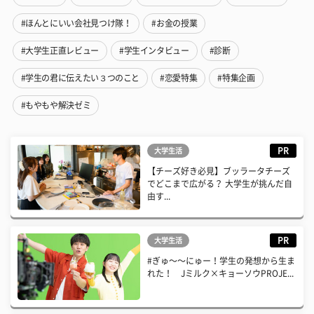
#ほんとにいい会社見つけ隊！
#お金の授業
#大学生正直レビュー
#学生インタビュー
#診断
#学生の君に伝えたい３つのこと
#恋愛特集
#特集企画
#もやもや解決ゼミ
PR
大学生活
【チーズ好き必見】ブッラータチーズ
でどこまで広がる？ 大学生が挑んだ自
由す...
PR
大学生活
#ぎゅ〜〜にゅー！学生の発想から生ま
れた！ Jミルク×キョーソウPROJE...