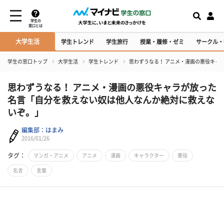
学生の
窓口とは
大学生活
学生トレンド
学生旅行
授業・履修・ゼミ
サークル・
学生の窓口トップ
大学生活
学生トレンド
思わずうなる！ アニメ・漫画の悪役キャ
思わずうなる！ アニメ・漫画の悪役キャラが放った
名言「自分を救えない奴は他人なんか絶対に救えな
いぞ。」
編集部：はまみ
2016/01/26
タグ：
マンガ・アニメ
アニメ
漫画
キャラクター
悪役
名言
言葉