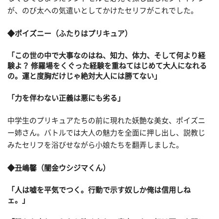
が、のび太への気遣いとしてかけたセリフがこれでした。
◆ポイズニー（ふたりはプリキュア）
「この世の中で大事なのはね、知力、体力、そして何より経
験よ？ 修羅場をくぐった経験を重ねてはじめて大人になれる
の。運と度胸だけじゃ絶対大人には勝てない」
「力を伴わない正義は悪にも劣る」
中学生のプリキュアたちの前に現れた妖艶な美女、ポイズニ
ー姉さん。バトルでは大人の魅力を全面に押し出し、説教じ
みたセリフを浴びせながら小娘たちを翻弄しました。
◆丑嶋馨（闇金ウシジマくん）
「人は嘘を平気でつく。行動で示す奴しか俺は信用しね
ェ。」