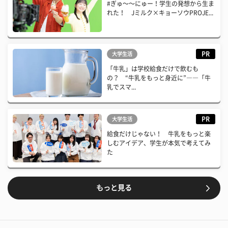
#ぎゅ〜〜にゅー！学生の発想から生ま
れた！ Jミルク×キョーソウPROJE...
PR
大学生活
「牛乳」は学校給食だけで飲むも
の？ “牛乳をもっと身近に”――「牛
乳でスマ...
PR
大学生活
給食だけじゃない！ 牛乳をもっと楽
しむアイデア、学生が本気で考えてみ
た
もっと見る