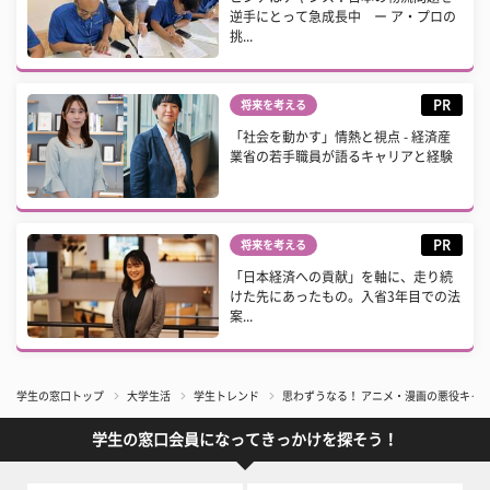
逆手にとって急成長中 ー ア・プロの
挑...
PR
将来を考える
「社会を動かす」情熱と視点 - 経済産
業省の若手職員が語るキャリアと経験
PR
将来を考える
「日本経済への貢献」を軸に、走り続
けた先にあったもの。入省3年目での法
案...
学生の窓口トップ
大学生活
学生トレンド
思わずうなる！ アニメ・漫画の悪役キャ
学生の窓口会員になってきっかけを探そう！