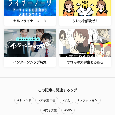
セルフライナーノーツ
もやもや解決ゼミ
インターンシップ特集
すれみの大学生あるある
この記事に関連するタグ
#トレンド
#大学生白書
#流行
#ファッション
#女子大生
#SNS