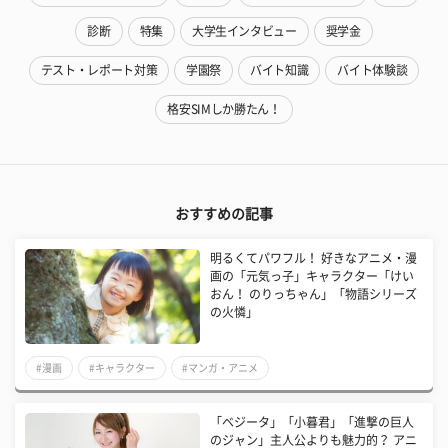
診断
特集
大学生インタビュー
奨学金
テスト・レポート対策
学園祭
バイト知識
バイト体験談
格安SIMしか勝たん！
おすすめの記事
明るくてパワフル！ 好きなアニメ・漫
画の「元気っ子」キャラクター「けい
おん！ のりっちゃん」「物語シリーズ
の火憐」
#漫画
#キャラクター
#マンガ・アニメ
「ベジータ」「小暮君」「進撃の巨人
のジャン」主人公よりも魅力的？ アニ