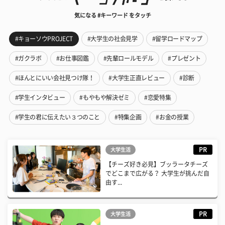
気になる #キーワード をタッチ
#キョーソウPROJECT
#大学生の社会見学
#留学ロードマップ
#ガクラボ
#お仕事図鑑
#先輩ロールモデル
#プレゼント
#ほんとにいい会社見つけ隊！
#大学生正直レビュー
#診断
#学生インタビュー
#もやもや解決ゼミ
#恋愛特集
#学生の君に伝えたい３つのこと
#特集企画
#お金の授業
PR
大学生活
【チーズ好き必見】ブッラータチーズ
でどこまで広がる？ 大学生が挑んだ自
由す...
PR
大学生活