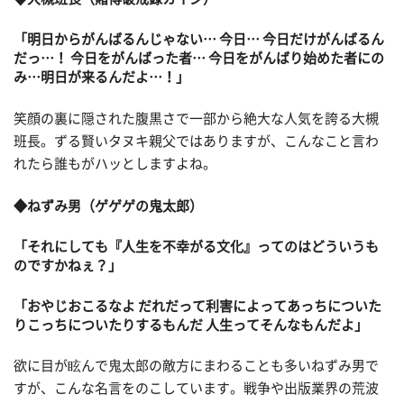
「明日からがんばるんじゃない… 今日… 今日だけがんばるん
だっ…！ 今日をがんばった者… 今日をがんばり始めた者にの
み…明日が来るんだよ…！」
笑顔の裏に隠された腹黒さで一部から絶大な人気を誇る大槻
班長。ずる賢いタヌキ親父ではありますが、こんなこと言わ
れたら誰もがハッとしますよね。
◆ねずみ男（ゲゲゲの鬼太郎）
「それにしても『人生を不幸がる文化』ってのはどういうも
のですかねぇ？」
「おやじおこるなよ だれだって利害によってあっちについた
りこっちについたりするもんだ 人生ってそんなもんだよ」
欲に目が眩んで鬼太郎の敵方にまわることも多いねずみ男で
すが、こんな名言をのこしています。戦争や出版業界の荒波