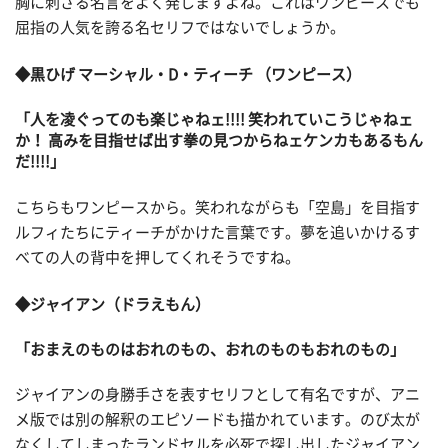
胸に刺さる名言をよく発しますよね。これはワンピースでも
屈指の人気を誇る名セリフではないでしょうか。
◆黒ひげ マーシャル・D・ティーチ （ワンピース）
「人を凌ぐってのも楽じゃねェ!!!! 笑われていこうじゃねェ
か！ 高みを目指せば出す拳の見つからねェケンカもあるもん
だ!!!!」
こちらもワンピースから。笑われながらも「空島」を目指す
ルフィたちにティーチがかけた言葉です。夢を追いかけるす
べての人の背中を押してくれそうですね。
◆ジャイアン（ドラえもん）
「おまえのものはおれのもの、おれのものもおれのもの」
ジャイアンの身勝手さを表すセリフとして有名ですが、アニ
メ版では別の解釈のエピソードも描かれています。のび太が
なくしてしまったランドセルを必死で探し出したジャイアン