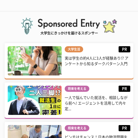
大学生にきっかけを届けるスポンサー
PR
大学生活
実は学生の約4人に3人が経験あり!? ア
ンケートから知るダークパターン入門
PR
将来を考える
一人で悩んでいた就活を、相談しなが
ら前へ! エージェントを活用して内々
定...
PR
将来を考える
ピンチはチャンス！日本の物流問題を