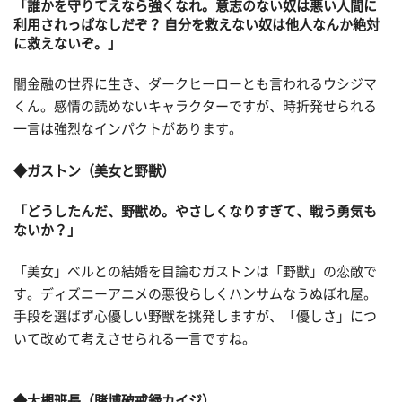
「誰かを守りてえなら強くなれ。意志のない奴は悪い人間に
利用されっぱなしだぞ？ 自分を救えない奴は他人なんか絶対
に救えないぞ。」
闇金融の世界に生き、ダークヒーローとも言われるウシジマ
くん。感情の読めないキャラクターですが、時折発せられる
一言は強烈なインパクトがあります。
◆ガストン（美女と野獣）
「どうしたんだ、野獣め。やさしくなりすぎて、戦う勇気も
ないか？」
「美女」ベルとの結婚を目論むガストンは「野獣」の恋敵で
す。ディズニーアニメの悪役らしくハンサムなうぬぼれ屋。
手段を選ばず心優しい野獣を挑発しますが、「優しさ」につ
いて改めて考えさせられる一言ですね。
◆大槻班長（賭博破戒録カイジ）