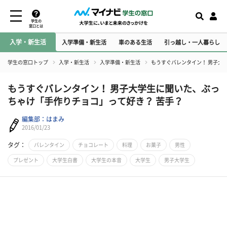
学生の
窓口とは
入学・新生活
入学準備・新生活
車のある生活
引っ越し・一人暮らし
学生の窓口トップ
入学・新生活
入学準備・新生活
もうすぐバレンタイン！ 男子大
もうすぐバレンタイン！ 男子大学生に聞いた、ぶっ
ちゃけ「手作りチョコ」って好き？ 苦手？
編集部：はまみ
2016/01/23
タグ：
バレンタイン
チョコレート
料理
お菓子
男性
プレゼント
大学生白書
大学生の本音
大学生
男子大学生