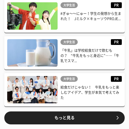
PR
大学生活
#ぎゅ〜〜にゅー！学生の発想から生ま
れた！ Jミルク×キョーソウPROJE...
PR
大学生活
「牛乳」は学校給食だけで飲むも
の？ “牛乳をもっと身近に”――「牛
乳でスマ...
PR
大学生活
給食だけじゃない！ 牛乳をもっと楽
しむアイデア、学生が本気で考えてみ
た
もっと見る