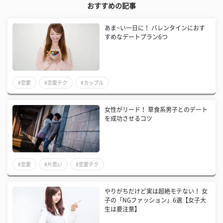
おすすめの記事
あま~い一日に！ バレンタインにおす
すめなデートプラン6つ
#恋愛
#恋愛テク
#カップル
女性がリード！ 草食系男子とのデート
を成功させるコツ
#恋愛
#片思い
#恋愛テク
やりがちだけど実は超絶モテない！ 女
子の「NGファッション」6選【女子大
生は要注意】