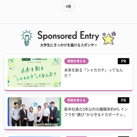
#春
大学生にきっかけを届けるスポンサー
PR
将来を考える
未来を創る「シャカカチ」ってなん
だ？
PR
将来を考える
新卒社員の3年以内の離職率約4% イン
フラを“錆び”から守るナカボーテッ...