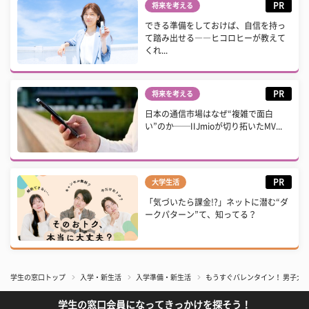
PR
将来を考える
できる準備をしておけば、自信を持っ
て踏み出せる――ヒコロヒーが教えて
くれ...
PR
将来を考える
日本の通信市場はなぜ“複雑で面白
い”のか──IIJmioが切り拓いたMV...
PR
大学生活
「気づいたら課金!?」ネットに潜む“ダ
ークパターン”て、知ってる？
学生の窓口トップ
入学・新生活
入学準備・新生活
もうすぐバレンタイン！ 男子大
学生の窓口会員になってきっかけを探そう！