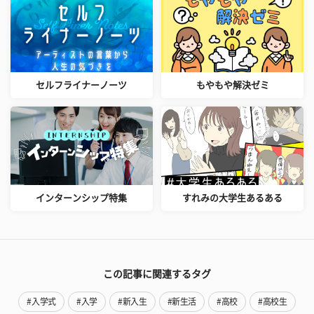
セルフライナーノーツ
もやもや解決ゼミ
インターンシップ特集
すれみの大学生あるある
この記事に関連するタグ
#入学式
#入学
#新入生
#新生活
#高校
#高校生