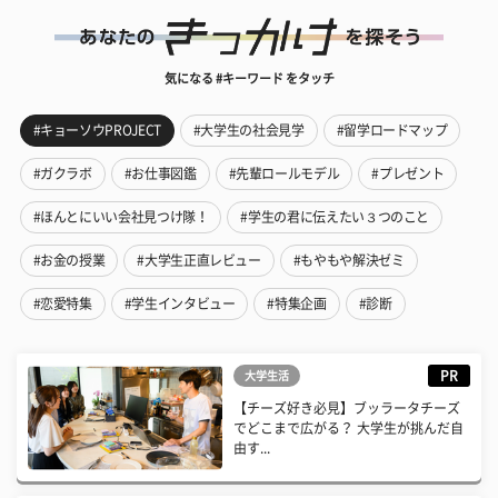
気になる #キーワード をタッチ
#キョーソウPROJECT
#大学生の社会見学
#留学ロードマップ
#ガクラボ
#お仕事図鑑
#先輩ロールモデル
#プレゼント
#ほんとにいい会社見つけ隊！
#学生の君に伝えたい３つのこと
#お金の授業
#大学生正直レビュー
#もやもや解決ゼミ
#恋愛特集
#学生インタビュー
#特集企画
#診断
PR
大学生活
【チーズ好き必見】ブッラータチーズ
でどこまで広がる？ 大学生が挑んだ自
由す...