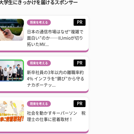
大学生にきっかけを届けるスポンサー
PR
将来を考える
日本の通信市場はなぜ“複雑で
面白い”のか──IIJmioが切り
拓いたMV...
PR
将来を考える
新卒社員の3年以内の離職率約
4% インフラを“錆び”から守る
ナカボーテッ...
PR
将来を考える
社会を動かすキーパーソン 税
理士の仕事に密着取材！