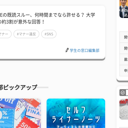
INEの既読スルー、何時間までなら許せる？ 大学
の約3割が意外な回答！
マナー
#マナー違反
#SNS
開
開
学生の窓口編集部
募
申
部ピックアップ