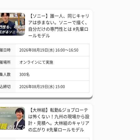
【ソニー】誰一人、同じキャリ
アは歩まない。ソニーで描く、
自分だけの専門性とは #先輩ロ
ールモデル
催日時
2026年08月19日(水) 16:00〜16:50
催場所
オンラインにて実施
集人数
300名
込締切
2026年08月19日(水) 15:00
【大林組】転勤&ジョブローテ
は怖くない！九州の現場から設
計・見積へ。大林組のキャリア
の広がり #先輩ロールモデル