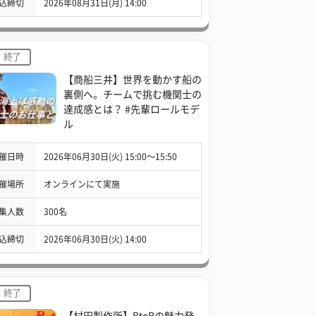
込締切
2026年08月31日(月) 14:00
終了
【商船三井】世界を動かす船の
裏側へ。チームで挑む機関士の
達成感とは？ #先輩ロールモデ
ル
催日時
2026年06月30日(火) 15:00〜15:50
催場所
オンラインにて実施
集人数
300名
込締切
2026年06月30日(火) 14:00
終了
【村田製作所】BtoBの魅力発