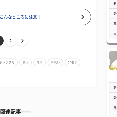
開
開
こんなところに注意！
募
申
2
愛トラブル
恋人
モテ
片思い
非モテ
開
開
募
関連記事