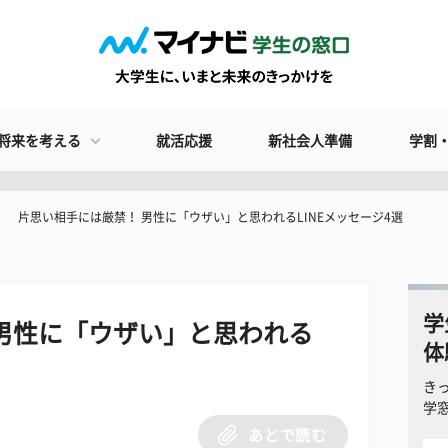
将来を考える
就活応援
新社会人準備
学割
片思い相手には厳禁！ 男性に「ウザい」と思われるLINEメッセージ4選
学
男性に「ウザい」と思われる
体
き
学
あとで読む