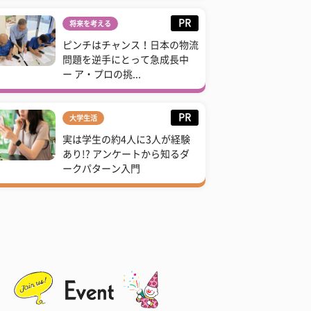
PR
将来を考える
ピンチはチャンス！日本の物流
問題を逆手にとって急成長中
ー ア・プロの挑...
PR
大学生活
実は学生の約4人に3人が経験
あり!? アンケートから知るダ
ークパターン入門