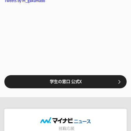
Tweets by m_gakumado
学生の窓口 公式X