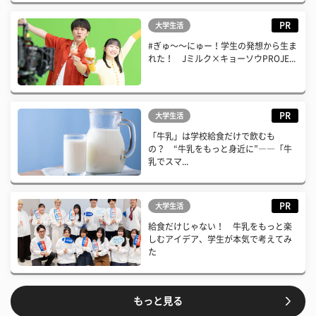
PR
大学生活
#ぎゅ〜〜にゅー！学生の発想から生ま
れた！ Jミルク×キョーソウPROJE...
PR
大学生活
「牛乳」は学校給食だけで飲むも
の？ “牛乳をもっと身近に”――「牛
乳でスマ...
PR
大学生活
給食だけじゃない！ 牛乳をもっと楽
しむアイデア、学生が本気で考えてみ
た
もっと見る