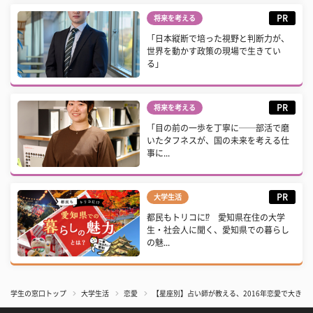
PR
将来を考える
「日本縦断で培った視野と判断力が、
世界を動かす政策の現場で生きてい
る」
PR
将来を考える
「目の前の一歩を丁寧に──部活で磨
いたタフネスが、国の未来を考える仕
事に...
PR
大学生活
都民もトリコに⁉ 愛知県在住の大学
生・社会人に聞く、愛知県での暮らし
の魅...
学生の窓口トップ
大学生活
恋愛
【星座別】占い師が教える、2016年恋愛で大きな