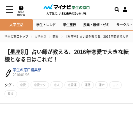
学生の
窓口とは
大学生活
学生トレンド
学生旅行
授業・履修・ゼミ
サークル・
学生の窓口トップ
大学生活
恋愛
【星座別】占い師が教える、2016年恋愛で大きな
【星座別】占い師が教える、2016年恋愛で大きな転
機となる日はこれだ！
学生の窓口編集部
2016/01/05
タグ：
恋愛
恋愛テク
恋人
恋愛運
運勢
運命
占い
星座