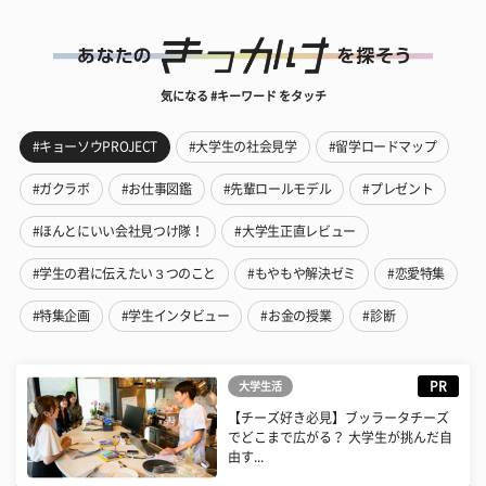
気になる #キーワード をタッチ
#キョーソウPROJECT
#大学生の社会見学
#留学ロードマップ
#ガクラボ
#お仕事図鑑
#先輩ロールモデル
#プレゼント
#ほんとにいい会社見つけ隊！
#大学生正直レビュー
#学生の君に伝えたい３つのこと
#もやもや解決ゼミ
#恋愛特集
#特集企画
#学生インタビュー
#お金の授業
#診断
PR
大学生活
【チーズ好き必見】ブッラータチーズ
でどこまで広がる？ 大学生が挑んだ自
由す...