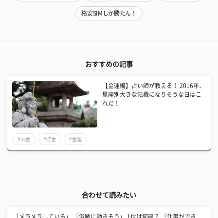
格安SIMしか勝たん！
おすすめの記事
【金運編】占い師が教える！ 2016年、
星座別大きな転機になりそうな日はこ
れだ！
#お金
#貯金
#金運
合わせて読みたい
「メラメラしている」 「俊敏に動きそう」 1位は何座？ 「仕事ができ