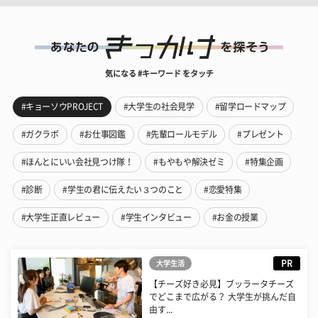
気になる #キーワード をタッチ
#キョーソウPROJECT
#大学生の社会見学
#留学ロードマップ
#ガクラボ
#お仕事図鑑
#先輩ロールモデル
#プレゼント
#ほんとにいい会社見つけ隊！
#もやもや解決ゼミ
#特集企画
#診断
#学生の君に伝えたい３つのこと
#恋愛特集
#大学生正直レビュー
#学生インタビュー
#お金の授業
PR
大学生活
【チーズ好き必見】ブッラータチーズ
でどこまで広がる？ 大学生が挑んだ自
由す...