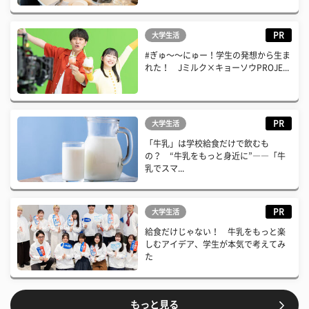
PR
大学生活
#ぎゅ〜〜にゅー！学生の発想から生ま
れた！ Jミルク×キョーソウPROJE...
PR
大学生活
「牛乳」は学校給食だけで飲むも
の？ “牛乳をもっと身近に”――「牛
乳でスマ...
PR
大学生活
給食だけじゃない！ 牛乳をもっと楽
しむアイデア、学生が本気で考えてみ
た
もっと見る