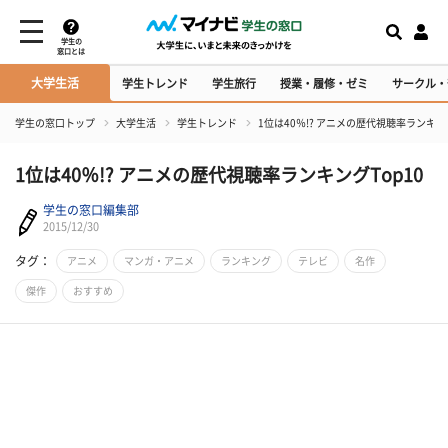
学生の
窓口とは
大学生活
学生トレンド
学生旅行
授業・履修・ゼミ
サークル・
学生の窓口トップ
大学生活
学生トレンド
1位は40％!? アニメの歴代視聴率ランキング
1位は40％!? アニメの歴代視聴率ランキングTop10
学生の窓口編集部
2015/12/30
タグ：
アニメ
マンガ・アニメ
ランキング
テレビ
名作
傑作
おすすめ