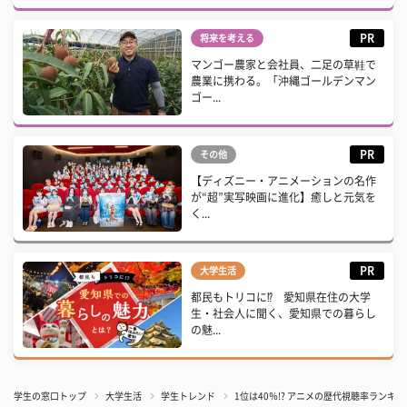
PR
将来を考える
マンゴー農家と会社員、二足の草鞋で
農業に携わる。「沖縄ゴールデンマン
ゴー...
PR
その他
【ディズニー・アニメーションの名作
が“超”実写映画に進化】癒しと元気を
く...
PR
大学生活
都民もトリコに⁉ 愛知県在住の大学
生・社会人に聞く、愛知県での暮らし
の魅...
学生の窓口トップ
大学生活
学生トレンド
1位は40％!? アニメの歴代視聴率ランキング