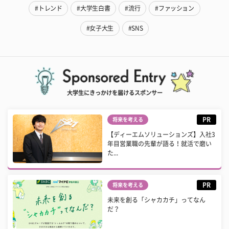
#トレンド
#大学生白書
#流行
#ファッション
#女子大生
#SNS
大学生にきっかけを届けるスポンサー
PR
将来を考える
【ディーエムソリューションズ】入社3
年目営業職の先輩が語る！就活で磨い
た...
PR
将来を考える
未来を創る「シャカカチ」ってなん
だ？