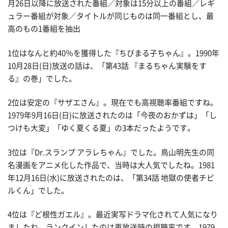
月26日以降に放送された番組／対象は15分以上の番組／レギ
ュラー番組が対象／タイトルが同じものは同一番組とし、最
高のもの1番組を抽出
1位はなんと約40％を獲得した『ちびまる子ちゃん』。1990年
10月28日(日)放送の話は、「第43話 『まるちゃん実験をす
る』の巻」でした。
2位は安定の『サザエさん』。現在でも高視聴率番組ですね。
1979年9月16日(日)に放送されたのは「今夜のおかずは」「し
つけも大変」「ゆく夏くる夏」の3本だったようです。
3位は『Dr.スランプ アラレちゃん』でした。鳥山明先生の同
名漫画をアニメ化した作品で、当時は大人気でしたね。1981
年12月16日(水)に放送されたのは、「第34話 地獄の使者チビ
ルくん」でした。
4位は『ど根性ガエル』。最近実写ドラマ化されて人気になり
ましたね。ランクインしたのは再放送時の視聴率です。1979