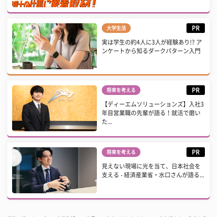
PR
大学生活
実は学生の約4人に3人が経験あり!? ア
ンケートから知るダークパターン入門
PR
将来を考える
【ディーエムソリューションズ】入社3
年目営業職の先輩が語る！就活で磨い
た...
PR
将来を考える
見えない現場に光を当て、日本社会を
支える - 経済産業省・水口さんが語る...