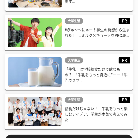
由す...
PR
大学生活
#ぎゅ〜〜にゅー！学生の発想から生ま
れた！ Jミルク×キョーソウPROJE...
PR
大学生活
「牛乳」は学校給食だけで飲むも
の？ “牛乳をもっと身近に”――「牛
乳でスマ...
PR
大学生活
給食だけじゃない！ 牛乳をもっと楽
しむアイデア、学生が本気で考えてみ
た