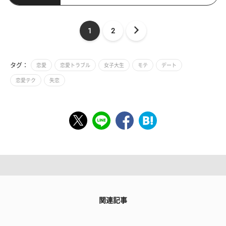
1
2
タグ：
恋愛
恋愛トラブル
女子大生
モテ
デート
恋愛テク
失恋
関連記事