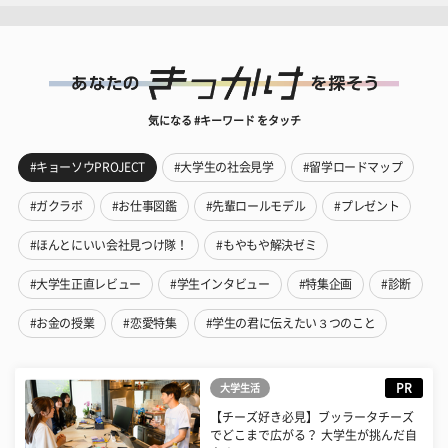
気になる #キーワード をタッチ
#キョーソウPROJECT
#大学生の社会見学
#留学ロードマップ
#ガクラボ
#お仕事図鑑
#先輩ロールモデル
#プレゼント
#ほんとにいい会社見つけ隊！
#もやもや解決ゼミ
#大学生正直レビュー
#学生インタビュー
#特集企画
#診断
#お金の授業
#恋愛特集
#学生の君に伝えたい３つのこと
PR
大学生活
【チーズ好き必見】ブッラータチーズ
でどこまで広がる？ 大学生が挑んだ自