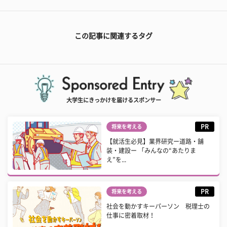
この記事に関連するタグ
大学生にきっかけを届けるスポンサー
PR
将来を考える
【就活生必見】業界研究ー道路・舗
装・建設ー 「みんなの“あたりま
え”を...
PR
将来を考える
社会を動かすキーパーソン 税理士の
仕事に密着取材！