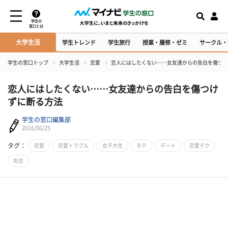
学生の
窓口とは
大学生活
学生トレンド
学生旅行
授業・履修・ゼミ
サークル・
学生の窓口トップ
大学生活
恋愛
恋人にはしたくない……女友達からの告白を傷つけ
恋人にはしたくない……女友達からの告白を傷つけ
ずに断る方法
学生の窓口編集部
2016/06/25
タグ：
恋愛
恋愛トラブル
女子大生
モテ
デート
恋愛テク
失恋