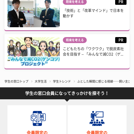
PR
将来を考える
「技術」と「改革マインド」で日本を
動かす
PR
将来を考える
こどもたちの「ワクワク」で脱炭素社
会を目指す – 「みんなで減CO2（ゲ...
学生の窓口トップ
大学生活
学生トレンド
ふとした瞬間に感じる視線……飼い主さん
学生の窓口会員になってきっかけを探そう！
会員限定の
会員限定の