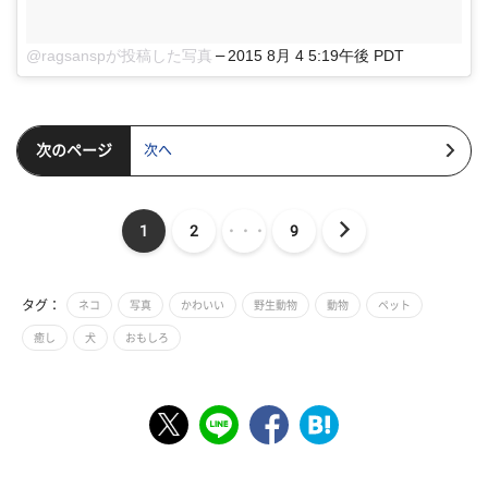
@ragsanspが投稿した写真
–
2015 8月 4 5:19午後 PDT
次のページ
次へ
1
2
・・・
9
タグ：
ネコ
写真
かわいい
野生動物
動物
ペット
癒し
犬
おもしろ