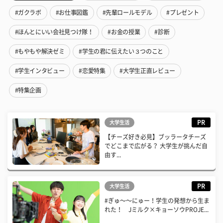
#ガクラボ
#お仕事図鑑
#先輩ロールモデル
#プレゼント
#ほんとにいい会社見つけ隊！
#お金の授業
#診断
#もやもや解決ゼミ
#学生の君に伝えたい３つのこと
#学生インタビュー
#恋愛特集
#大学生正直レビュー
#特集企画
PR
大学生活
【チーズ好き必見】ブッラータチーズ
でどこまで広がる？ 大学生が挑んだ自
由す...
PR
大学生活
#ぎゅ〜〜にゅー！学生の発想から生ま
れた！ Jミルク×キョーソウPROJE...