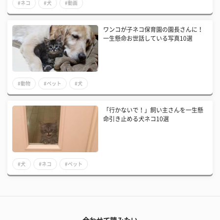
#ネコ
#犬
#動画
ワンコが子ネコ保育園の園長さんに！
一生懸命お世話している写真10選
#動物
#ペット
#犬
「行かないで！」飼い主さんを一生懸
命引き止める犬ネコ10選
#犬
#ネコ
#ペット