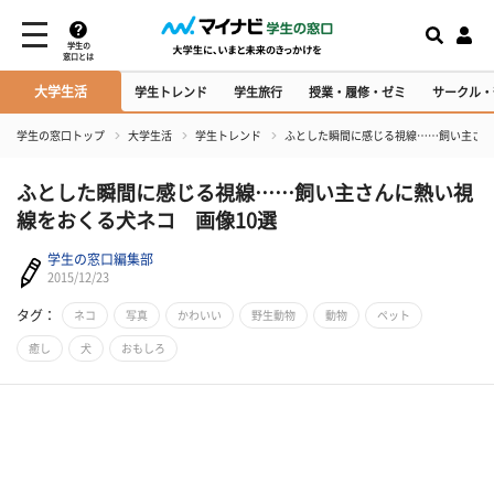
学生の
窓口とは
大学生活
学生トレンド
学生旅行
授業・履修・ゼミ
サークル・
学生の窓口トップ
大学生活
学生トレンド
ふとした瞬間に感じる視線……飼い主さん
ふとした瞬間に感じる視線……飼い主さんに熱い視
線をおくる犬ネコ 画像10選
学生の窓口編集部
2015/12/23
タグ：
ネコ
写真
かわいい
野生動物
動物
ペット
癒し
犬
おもしろ