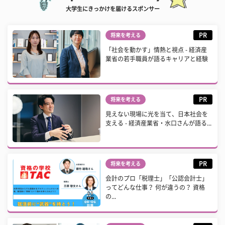
大学生にきっかけを届けるスポンサー
PR
将来を考える
「社会を動かす」情熱と視点 - 経済産
業省の若手職員が語るキャリアと経験
PR
将来を考える
見えない現場に光を当て、日本社会を
支える - 経済産業省・水口さんが語る...
PR
将来を考える
会計のプロ「税理士」「公認会計士」
ってどんな仕事？ 何が違うの？ 資格
の...