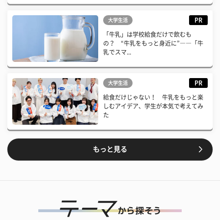
PR
大学生活
「牛乳」は学校給食だけで飲むも
の？ “牛乳をもっと身近に”――「牛
乳でスマ...
PR
大学生活
給食だけじゃない！ 牛乳をもっと楽
しむアイデア、学生が本気で考えてみ
た
もっと見る