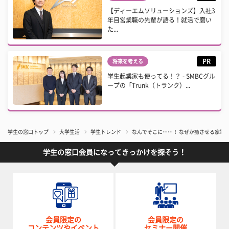
【ディーエムソリューションズ】入社3
年目営業職の先輩が語る！就活で磨い
た...
PR
将来を考える
学生起業家も使ってる！？ - SMBCグル
ープの「Trunk（トランク）...
学生の窓口トップ
大学生活
学生トレンド
なんでそこに……！ なぜか癒させる家電
学生の窓口会員になってきっかけを探そう！
会員限定の
会員限定の
コンテンツやイベント
セミナー開催