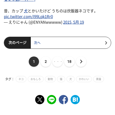
昔、カップ
犬
とかいたけど うちのは炊飯器ネコです。
pic.twitter.com/I99Lpk1Rr0
— えりにゃん (@ENYANwwwww)
2015, 5月 19
次のページ
次へ
1
2
・・・
18
タグ：
ネコ
おもしろ
動物
猫
犬
かわいい
黒猫