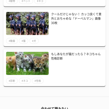
#動物
#ペット
#ネコ
クールだけじゃない！ カッコ良くて意
外とおちゃめな『ドーベルマン』画像
30枚
#動画
#猫
#犬
もしあなたが猫だったら？ネコちゃん
性格診断
#診断
#ネコ
#性格
合わせて読みたい