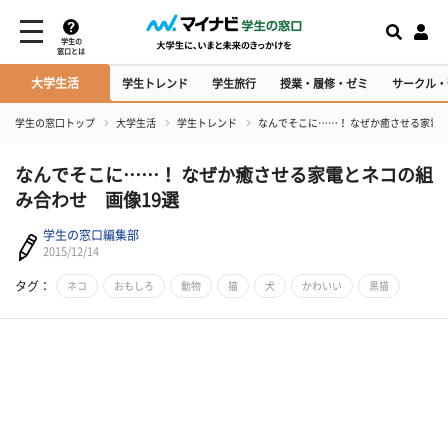
学生の
窓口とは
大学生活
学生トレンド
学生旅行
授業・履修・ゼミ
サークル・
学生の窓口トップ
大学生活
学生トレンド
なんでそこに……！ なぜか癒させる家電
なんでそこに……！ なぜか癒させる家電とネコの組
み合わせ 画像19選
学生の窓口編集部
2015/12/14
タグ：
ネコ
おもしろ
動物
猫
犬
かわいい
黒猫