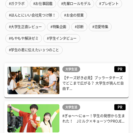
#ガクラボ
#お仕事図鑑
#先輩ロールモデル
#プレゼント
#ほんとにいい会社見つけ隊！
#お金の授業
#大学生正直レビュー
#特集企画
#診断
#恋愛特集
#もやもや解決ゼミ
#学生インタビュー
#学生の君に伝えたい３つのこと
PR
大学生活
【チーズ好き必見】ブッラータチーズ
でどこまで広がる？ 大学生が挑んだ自
由す...
PR
大学生活
#ぎゅ〜〜にゅー！学生の発想から生ま
れた！ Jミルク×キョーソウPROJE...