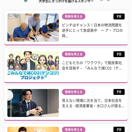
大学生にきっかけを届けるスポンサー
PR
将来を考える
ピンチはチャンス！日本の物流問題を
逆手にとって急成長中 ー ア・プロの
挑...
PR
将来を考える
こどもたちの「ワクワク」で脱炭素社
会を目指す – 「みんなで減CO2（ゲ...
PR
将来を考える
見えない現場に光を当て、日本社会を
支える - 経済産業省・水口さんが語る...
PR
将来を考える