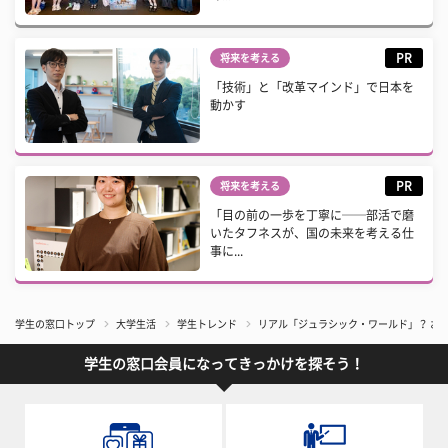
PR
将来を考える
「技術」と「改革マインド」で日本を
動かす
PR
将来を考える
「目の前の一歩を丁寧に──部活で磨
いたタフネスが、国の未来を考える仕
事に...
学生の窓口トップ
大学生活
学生トレンド
リアル「ジュラシック・ワールド」？ お
学生の窓口会員になってきっかけを探そう！