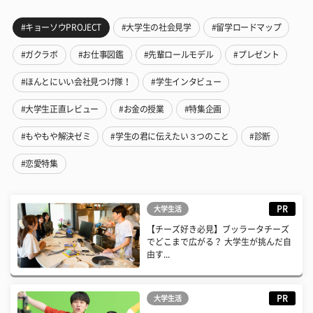
#キョーソウPROJECT
#大学生の社会見学
#留学ロードマップ
#ガクラボ
#お仕事図鑑
#先輩ロールモデル
#プレゼント
#ほんとにいい会社見つけ隊！
#学生インタビュー
#大学生正直レビュー
#お金の授業
#特集企画
#もやもや解決ゼミ
#学生の君に伝えたい３つのこと
#診断
#恋愛特集
PR
大学生活
【チーズ好き必見】ブッラータチーズ
でどこまで広がる？ 大学生が挑んだ自
由す...
PR
大学生活