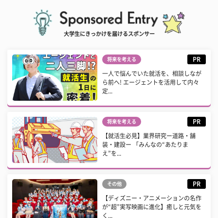
大学生にきっかけを届けるスポンサー
PR
将来を考える
一人で悩んでいた就活を、相談しなが
ら前へ! エージェントを活用して内々
定...
PR
将来を考える
【就活生必見】業界研究ー道路・舗
装・建設ー 「みんなの“あたりま
え”を...
PR
その他
【ディズニー・アニメーションの名作
が“超”実写映画に進化】癒しと元気を
く...