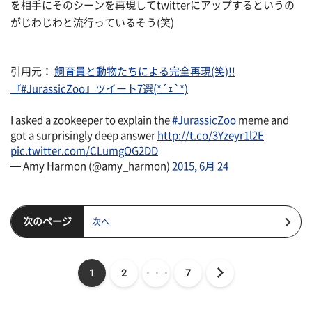
を相手にそのシーンを再現してtwitterにアップするというの
がじわじわと流行っているそう(笑)
引用元：
飼育員と動物たちによる完全再現(笑)!!
『#JurassicZoo』ツイート7選(*´ｪ`*)
I asked a zookeeper to explain the
#JurassicZoo
meme and
got a surprisingly deep answer
http://t.co/3Yzeyr1l2E
pic.twitter.com/CLumgOG2DD
— Amy Harmon (@amy_harmon)
2015, 6月 24
次のページ
次へ
1
2
・・・
7