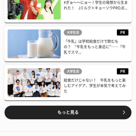
#ぎゅ〜〜にゅー！学生の発想から生ま
れた！ Jミルク×キョーソウPROJE...
PR
大学生活
「牛乳」は学校給食だけで飲むも
の？ “牛乳をもっと身近に”――「牛
乳でスマ...
PR
大学生活
給食だけじゃない！ 牛乳をもっと楽
しむアイデア、学生が本気で考えてみ
た
もっと見る