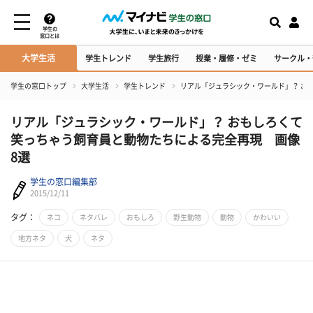
学生の
窓口とは
大学生活
学生トレンド
学生旅行
授業・履修・ゼミ
サークル・
学生の窓口トップ
大学生活
学生トレンド
リアル「ジュラシック・ワールド」？ お
リアル「ジュラシック・ワールド」？ おもしろくて
笑っちゃう飼育員と動物たちによる完全再現 画像
8選
学生の窓口編集部
2015/12/11
タグ：
ネコ
ネタバレ
おもしろ
野生動物
動物
かわいい
地方ネタ
犬
ネタ