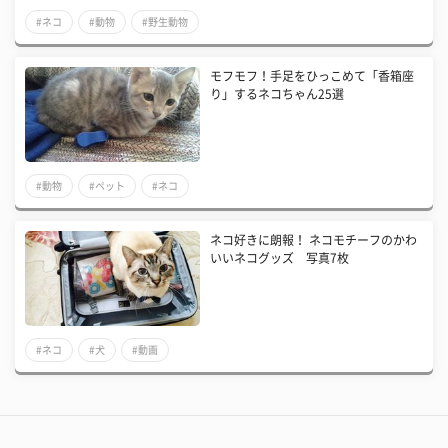
#ネコ
#動物
#野生動物
モフモフ！手足をひっこめて「香箱座
り」するネコちゃん25選
#動物
#ペット
#ネコ
ネコ好きに朗報！ ネコモチーフのかわ
いいネコグッズ 写真7枚
#ネコ
#犬
#動画