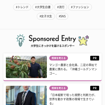
#トレンド
#大学生白書
#流行
#ファッション
#女子大生
#SNS
大学生にきっかけを届けるスポンサー
PR
将来を考える
マンゴー農家と会社員、二足の草鞋で
農業に携わる。「沖縄ゴールデンマン
ゴー...
PR
将来を考える
「日本縦断で培った視野と判断力が、
世界を動かす政策の現場で生きてい
る」