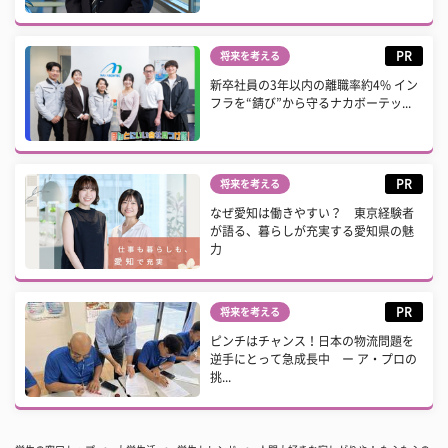
PR
将来を考える
新卒社員の3年以内の離職率約4% イン
フラを“錆び”から守るナカボーテッ...
PR
将来を考える
なぜ愛知は働きやすい？ 東京経験者
が語る、暮らしが充実する愛知県の魅
力
PR
将来を考える
ピンチはチャンス！日本の物流問題を
逆手にとって急成長中 ー ア・プロの
挑...