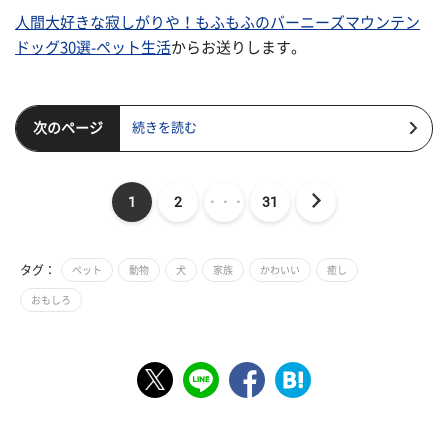
人間大好きな寂しがりや！もふもふのバーニーズマウンテン
ドッグ30選-ペット生活
からお送りします。
次のページ
続きを読む
1
2
・・・
31
タグ：
ペット
動物
犬
家族
かわいい
癒し
おもしろ