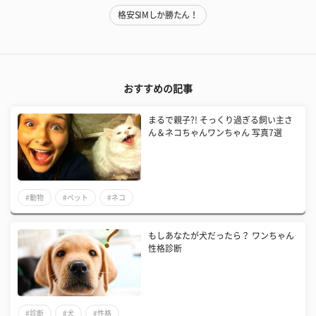
格安SIMしか勝たん！
おすすめの記事
まるで親子?! そっくり過ぎる飼い主さ
ん＆ネコちゃんワンちゃん 写真7選
#動物
#ペット
#ネコ
もしあなたが犬だったら？ ワンちゃん
性格診断
#診断
#犬
#性格