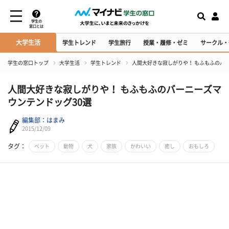
学生の
窓口とは
大学生活
学生トレンド
学生旅行
授業・履修・ゼミ
サークル・
学生の窓口トップ
大学生活
学生トレンド
人間大好きな寂しがりや！ もふもふのバ
人間大好きな寂しがりや！ もふもふのバーニーズマ
ウンテンドッグ30選
編集部：はまみ
2015/12/09
タグ：
ペット
動物
犬
家族
かわいい
癒し
おもしろ