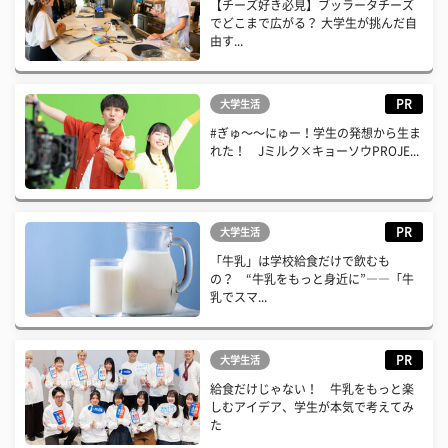
【チーズ好き必見】ブッラータチーズ
でどこまで広がる？ 大学生が挑んだ自
由す...
PR
大学生活
#ぎゅ〜〜にゅー！学生の発想から生ま
れた！ Jミルク×キョーソウPROJE...
PR
大学生活
「牛乳」は学校給食だけで飲むも
の？ “牛乳をもっと身近に”――「牛
乳でスマ...
PR
大学生活
給食だけじゃない！ 牛乳をもっと楽
しむアイデア、学生が本気で考えてみ
た