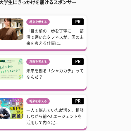
大学生にきっかけを届けるスポンサー
PR
将来を考える
「目の前の一歩を丁寧に──部
活で磨いたタフネスが、国の未
来を考える仕事に...
PR
将来を考える
未来を創る「シャカカチ」って
なんだ？
PR
将来を考える
一人で悩んでいた就活を、相談
しながら前へ! エージェントを
活用して内々定...