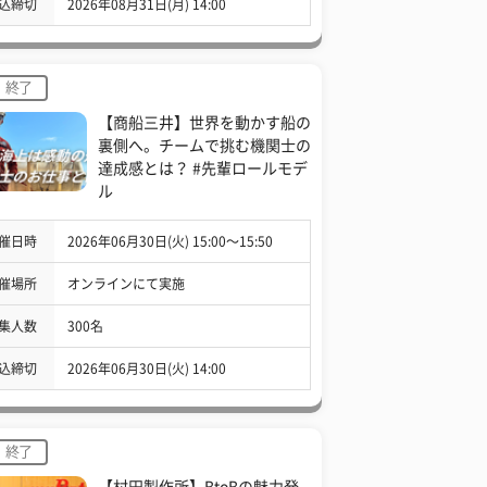
込締切
2026年08月31日(月) 14:00
終了
【商船三井】世界を動かす船の
裏側へ。チームで挑む機関士の
達成感とは？ #先輩ロールモデ
ル
催日時
2026年06月30日(火) 15:00〜15:50
催場所
オンラインにて実施
集人数
300名
込締切
2026年06月30日(火) 14:00
終了
【村田製作所】BtoBの魅力発