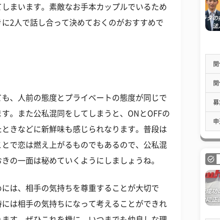
てしまいます。素敵なお手本カップルでいるため
きに2人で話し合って決めておくのがおすすめで
開
開
ても、人前の態度とプライベートの態度が同じで
募
す。また公私混同をしてしまうと、ONとOFFの
申
たときなどに新鮮味も感じられなります。普段は
ことで恋は燃え上がるものでもあるので、公私混
おきの一面は秘めていくようにしましょうね。
めには、相手の気持ちを尊重することが大切で
時には相手の気持ちになって考えることができれ
ります。ぜひこれを機に、いつまでも仲良しな理