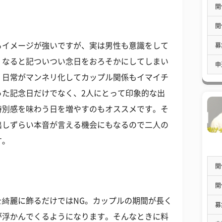
開
開
るイメージが強いですが、実は男性も意識をして
募
くなると記ついつい念日をおろそかにしてしまい
申
、日常がマンネリ化してカップル関係もイマイチ
った記念日だけでなく、2人にとって印象的な出
特別感を味わう日を増やすのもオススメです。そ
出しずらい本音が言える機会にもなるので二人の
す。
開
開
を綺麗に飾るだけではNG。カップルの期間が長く
募
が浮かんでくるようになります。そんなときに料