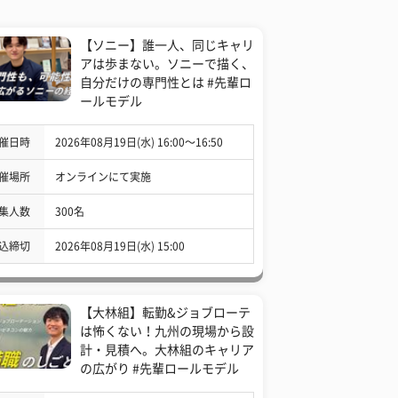
【ソニー】誰一人、同じキャリ
アは歩まない。ソニーで描く、
自分だけの専門性とは #先輩ロ
ールモデル
催日時
2026年08月19日(水) 16:00〜16:50
催場所
オンラインにて実施
集人数
300名
込締切
2026年08月19日(水) 15:00
【大林組】転勤&ジョブローテ
は怖くない！九州の現場から設
計・見積へ。大林組のキャリア
の広がり #先輩ロールモデル