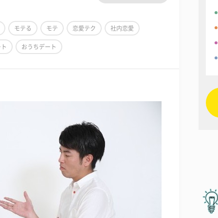
モテる
モテ
恋愛テク
社内恋愛
ート
おうちデート