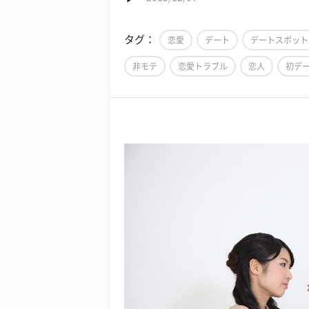
タグ：
恋愛
デート
デートスポット
非モテ
恋愛トラブル
恋人
初デ