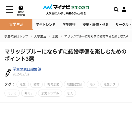
学生の
窓口とは
大学生活
学生トレンド
学生旅行
授業・履修・ゼミ
サークル・
学生の窓口トップ
大学生活
恋愛
マリッジブルーにならずに結婚準備を楽しむための
マリッジブルーにならずに結婚準備を楽しむための
ポイント3選
学生の窓口編集部
2015/12/02
タグ：
恋愛
結婚
社内恋愛
結婚記念日
モテ
恋愛テク
モテる
非モテ
恋愛トラブル
恋人