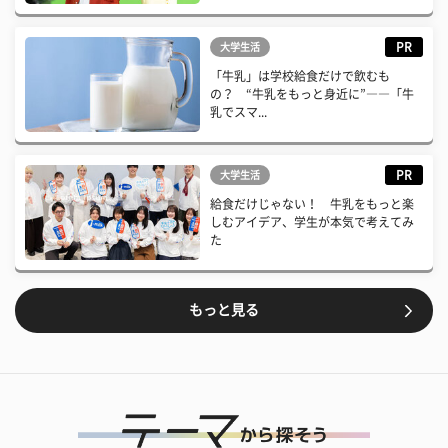
PR
大学生活
「牛乳」は学校給食だけで飲むも
の？ “牛乳をもっと身近に”――「牛
乳でスマ...
PR
大学生活
給食だけじゃない！ 牛乳をもっと楽
しむアイデア、学生が本気で考えてみ
た
もっと見る