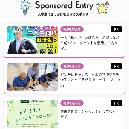
大学生にきっかけを届けるスポンサー
PR
将来を考える
一人で悩んでいた就活を、相談しなが
ら前へ! エージェントを活用して内々
定...
PR
将来を考える
ピンチはチャンス！日本の物流問題を
逆手にとって急成長中 ー ア・プロの
挑...
PR
将来を考える
未来を創る「シャカカチ」ってなん
だ？