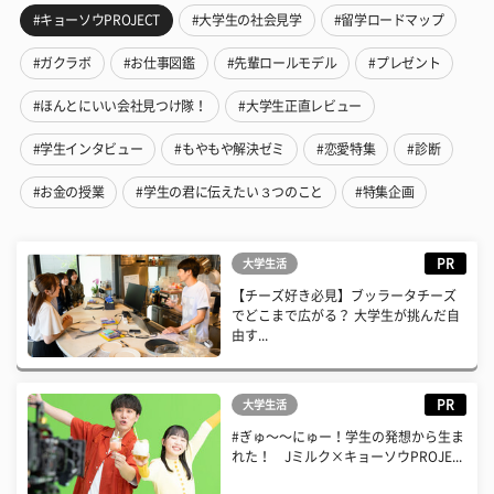
#キョーソウPROJECT
#大学生の社会見学
#留学ロードマップ
#ガクラボ
#お仕事図鑑
#先輩ロールモデル
#プレゼント
#ほんとにいい会社見つけ隊！
#大学生正直レビュー
#学生インタビュー
#もやもや解決ゼミ
#恋愛特集
#診断
#お金の授業
#学生の君に伝えたい３つのこと
#特集企画
PR
大学生活
【チーズ好き必見】ブッラータチーズ
でどこまで広がる？ 大学生が挑んだ自
由す...
PR
大学生活
#ぎゅ〜〜にゅー！学生の発想から生ま
れた！ Jミルク×キョーソウPROJE...