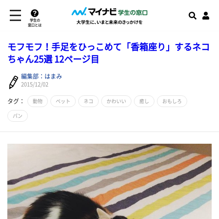
学生の
窓口とは
モフモフ！手足をひっこめて「香箱座り」するネコ
ちゃん25選 12ページ目
編集部：はまみ
2015/12/02
タグ：
動物
ペット
ネコ
かわいい
癒し
おもしろ
パン