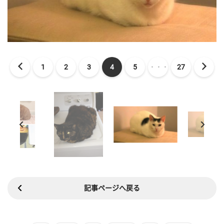
1
2
3
4
5
・・・
27
記事ページへ戻る