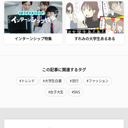
インターンシップ特集
すれみの大学生あるある
この記事に関連するタグ
#トレンド
#大学生白書
#流行
#ファッション
#女子大生
#SNS