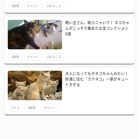
#動物
#ペット
#おもしろ
飼い主さん、取らニャいで！ ネコちゃ
んがこっそり集めたお宝コレクション
6選
#動物
#ペット
#おもしろ
大人になっても子ネコちゃんみたい！
砂漠に住む「スナネコ」一家がキュー
トすぎる
#ネコ
#動物
#ペット