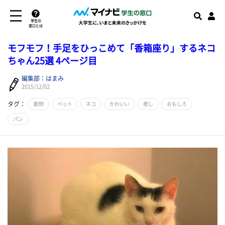
学生の
窓口とは
モフモフ！手足をひっこめて「香箱座り」するネコ
ちゃん25選 4ページ目
編集部：はまみ
2015/12/02
タグ：
動物
ペット
ネコ
かわいい
癒し
おもしろ
パン