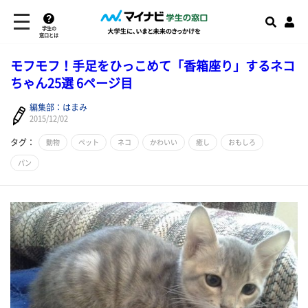
学生の
窓口とは
モフモフ！手足をひっこめて「香箱座り」するネコ
ちゃん25選 6ページ目
編集部：はまみ
2015/12/02
タグ：
動物
ペット
ネコ
かわいい
癒し
おもしろ
パン