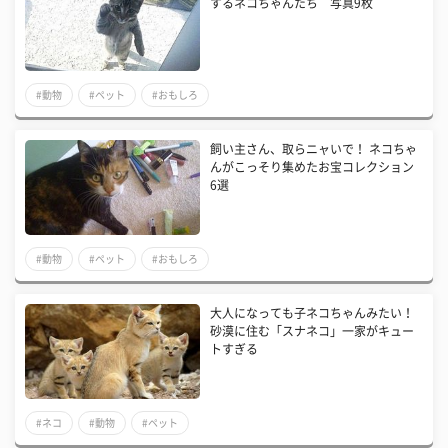
するネコちゃんたち 写真9枚
#動物
#ペット
#おもしろ
飼い主さん、取らニャいで！ ネコちゃ
んがこっそり集めたお宝コレクション
6選
#動物
#ペット
#おもしろ
大人になっても子ネコちゃんみたい！
砂漠に住む「スナネコ」一家がキュー
トすぎる
#ネコ
#動物
#ペット