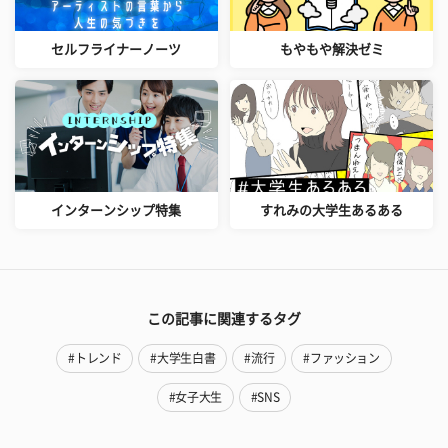
セルフライナーノーツ
もやもや解決ゼミ
インターンシップ特集
すれみの大学生あるある
この記事に関連するタグ
#トレンド
#大学生白書
#流行
#ファッション
#女子大生
#SNS