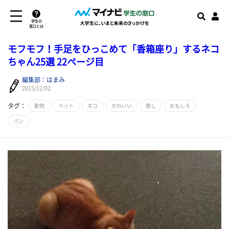
学生の
窓口とは
モフモフ！手足をひっこめて「香箱座り」するネコ
ちゃん25選 22ページ目
編集部：はまみ
2015/12/02
タグ：
動物
ペット
ネコ
かわいい
癒し
おもしろ
パン