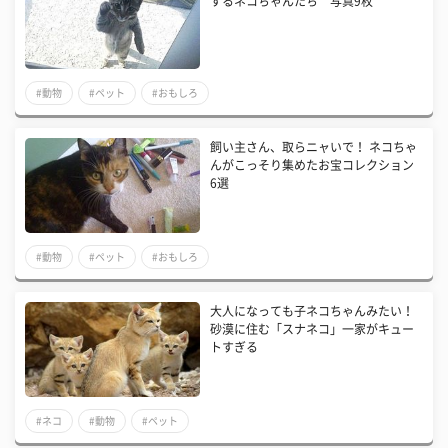
するネコちゃんたち 写真9枚
#動物
#ペット
#おもしろ
飼い主さん、取らニャいで！ ネコちゃ
んがこっそり集めたお宝コレクション
6選
#動物
#ペット
#おもしろ
大人になっても子ネコちゃんみたい！
砂漠に住む「スナネコ」一家がキュー
トすぎる
#ネコ
#動物
#ペット