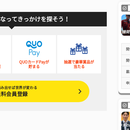
なってきっかけを探そう！
開
開
QUOカードPayが
抽選で豪華賞品が
催
貯まる
当たる
募
申
踏み出せば世界が変わる
無料会員登録