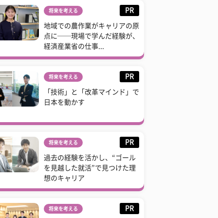
PR
将来を考える
地域での農作業がキャリアの原
点に──現場で学んだ経験が、
経済産業省の仕事...
PR
将来を考える
「技術」と「改革マインド」で
日本を動かす
PR
将来を考える
過去の経験を活かし、“ゴール
を見越した就活”で見つけた理
想のキャリア
PR
将来を考える