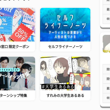
募
申
の窓口 限定クーポン
セルフライナーノーツ
開
開
募
ターンシップ特集
すれみの大学生あるある
申