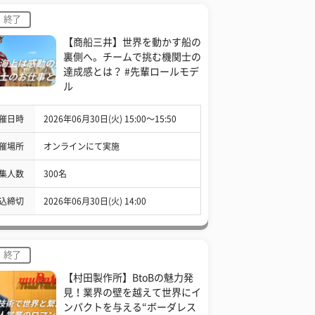
終了
【商船三井】世界を動かす船の
裏側へ。チームで挑む機関士の
達成感とは？ #先輩ロールモデ
ル
催日時
2026年06月30日(火) 15:00〜15:50
催場所
オンラインにて実施
集人数
300名
込締切
2026年06月30日(火) 14:00
終了
【村田製作所】BtoBの魅力発
見！業界の壁を越えて世界にイ
ンパクトを与える“ボーダレス