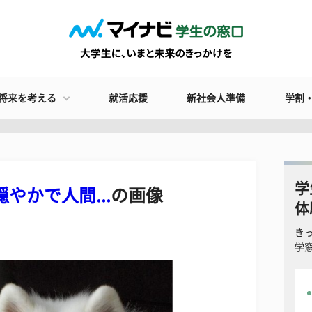
将来を考える
就活応援
新社会人準備
学割
学
やかで人間...
の画像
体
き
学