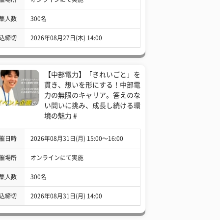
集人数
300名
込締切
2026年08月27日(木) 14:00
【中部電力】「きれいごと」を
貫き、想いを形にする！中部電
力の無限のキャリア。答えのな
い問いに挑み、成長し続ける環
境の魅力 #
催日時
2026年08月31日(月) 15:00〜16:00
催場所
オンラインにて実施
集人数
300名
込締切
2026年08月31日(月) 14:00