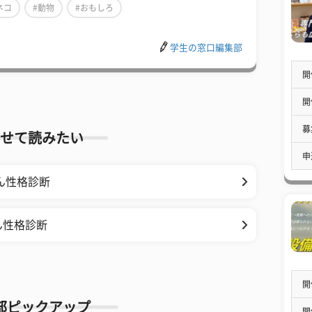
ネコ
#動物
#おもしろ
学生の窓口編集部
開
開
募
せて読みたい
申
ん性格診断
ん性格診断
開
部ピックアップ
開