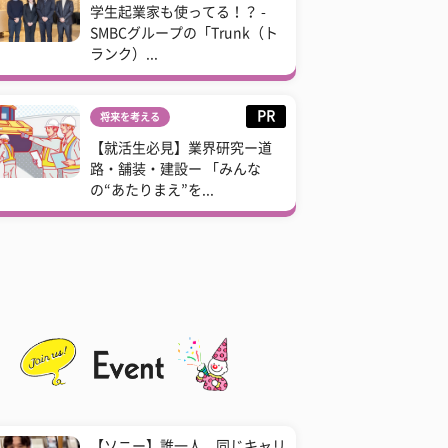
学生起業家も使ってる！？ -
SMBCグループの「Trunk（ト
ランク）...
PR
将来を考える
【就活生必見】業界研究ー道
路・舗装・建設ー 「みんな
の“あたりまえ”を...
【ソニー】誰一人、同じキャリ