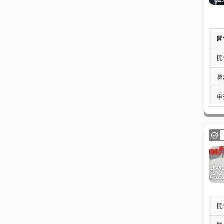
開
開
募
申
開