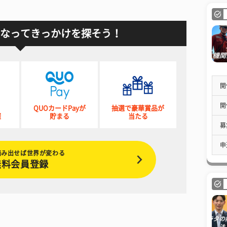
なってきっかけを探そう！
開
開
QUOカードPayが
抽選で豪華賞品が
催
貯まる
当たる
募
申
踏み出せば世界が変わる
無料会員登録