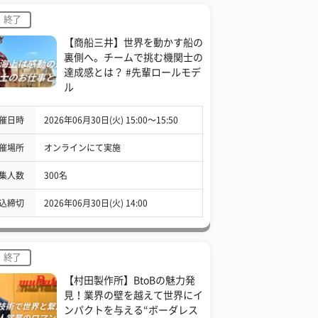
終了
【商船三井】世界を動かす船の
裏側へ。チームで挑む機関士の
達成感とは？ #先輩ロールモデ
ル
催日時
2026年06月30日(火) 15:00〜15:50
催場所
オンラインにて実施
集人数
300名
込締切
2026年06月30日(火) 14:00
終了
【村田製作所】BtoBの魅力発
見！業界の壁を越えて世界にイ
ンパクトを与える“ボーダレス