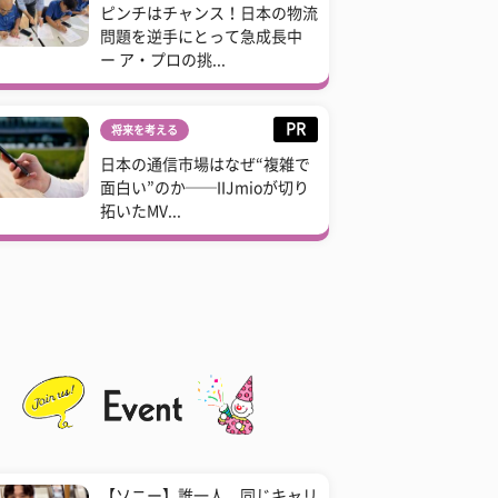
ピンチはチャンス！日本の物流
問題を逆手にとって急成長中
ー ア・プロの挑...
PR
将来を考える
日本の通信市場はなぜ“複雑で
面白い”のか──IIJmioが切り
拓いたMV...
【ソニー】誰一人、同じキャリ