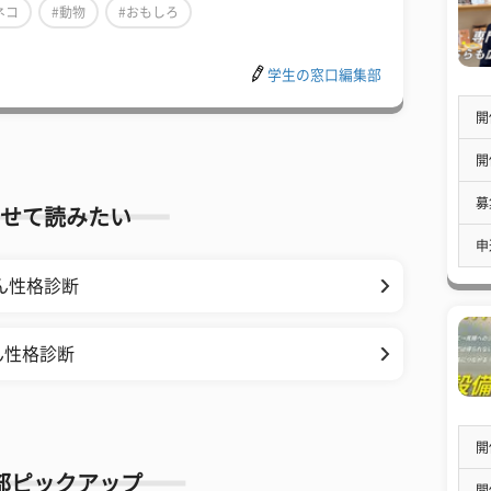
ネコ
#動物
#おもしろ
学生の窓口編集部
開
開
募
せて読みたい
申
ん性格診断
ん性格診断
開
部ピックアップ
開