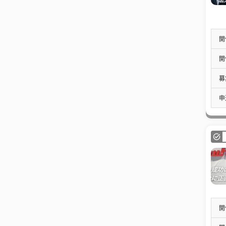
開
開
募
申
開