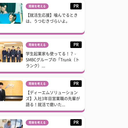
PR
将来を考える
【就活生応援】噛んでるとき
は、うつむきづらいよ。
PR
将来を考える
学生起業家も使ってる！？ -
SMBCグループの「Trunk（ト
ランク）...
PR
将来を考える
【ディーエムソリューション
ズ】入社3年目営業職の先輩が
語る！就活で磨いた...
PR
将来を考える