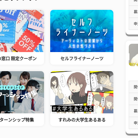
募
申
の窓口 限定クーポン
セルフライナーノーツ
開
開
募
ターンシップ特集
すれみの大学生あるある
申