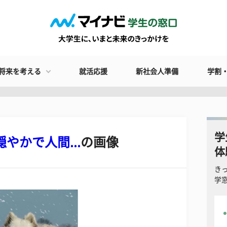
将来を考える
就活応援
新社会人準備
学割
学
やかで人間...
の画像
体
き
学