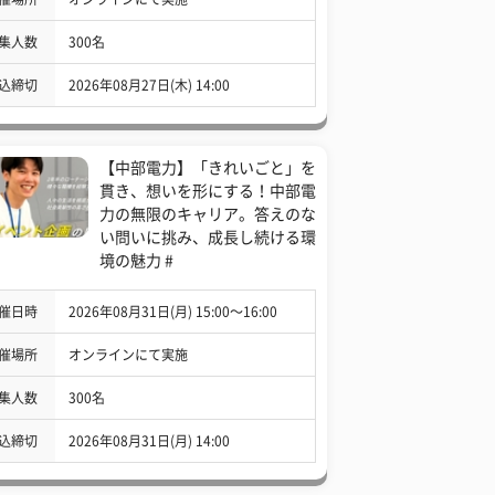
集人数
300名
込締切
2026年08月27日(木) 14:00
【中部電力】「きれいごと」を
貫き、想いを形にする！中部電
力の無限のキャリア。答えのな
い問いに挑み、成長し続ける環
境の魅力 #
催日時
2026年08月31日(月) 15:00〜16:00
催場所
オンラインにて実施
集人数
300名
込締切
2026年08月31日(月) 14:00