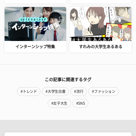
インターンシップ特集
すれみの大学生あるある
この記事に関連するタグ
#トレンド
#大学生白書
#流行
#ファッション
#女子大生
#SNS