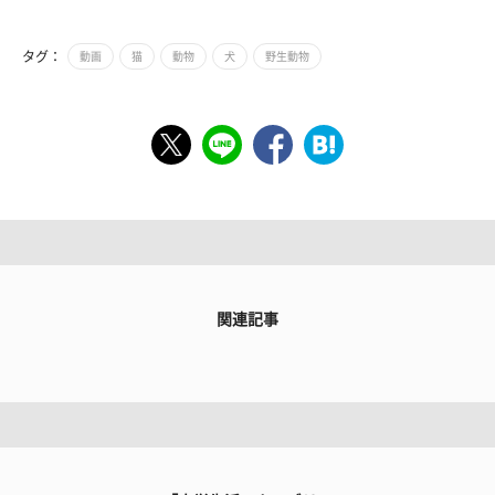
タグ：
動画
猫
動物
犬
野生動物
関連記事