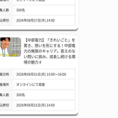
集人数
300名
込締切
2026年08月27日(木) 14:00
【中部電力】「きれいごと」を
貫き、想いを形にする！中部電
力の無限のキャリア。答えのな
い問いに挑み、成長し続ける環
境の魅力 #
催日時
2026年08月31日(月) 15:00〜16:00
催場所
オンラインにて実施
集人数
300名
込締切
2026年08月31日(月) 14:00