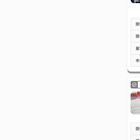
開
開
募
申
開