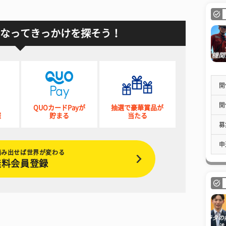
なってきっかけを探そう！
開
開
QUOカードPayが
抽選で豪華賞品が
催
貯まる
当たる
募
申
踏み出せば世界が変わる
無料会員登録