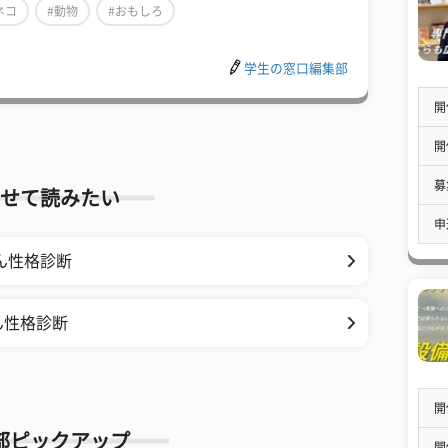
ネコ
#動物
#おもしろ
学生の窓口編集部
開
開
募
せて読みたい
申
ん性格診断
ん性格診断
開
部ピックアップ
開