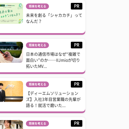
PR
将来を考える
未来を創る「シャカカチ」って
なんだ？
PR
将来を考える
日本の通信市場はなぜ“複雑で
面白い”のか──IIJmioが切り
拓いたMV...
PR
将来を考える
【ディーエムソリューション
ズ】入社3年目営業職の先輩が
語る！就活で磨いた...
PR
将来を考える