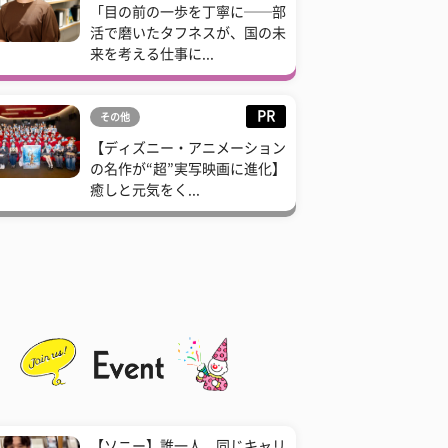
「目の前の一歩を丁寧に──部
活で磨いたタフネスが、国の未
来を考える仕事に...
PR
その他
【ディズニー・アニメーション
の名作が“超”実写映画に進化】
癒しと元気をく...
【ソニー】誰一人、同じキャリ