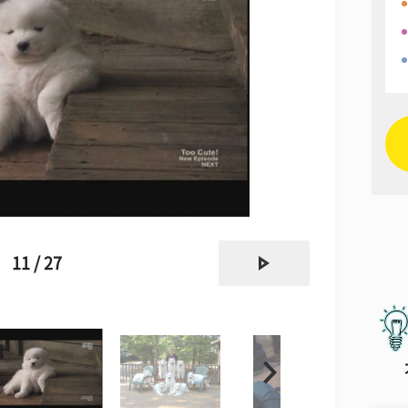
next
11 / 27