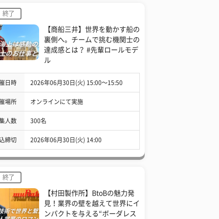
終了
【商船三井】世界を動かす船の
裏側へ。チームで挑む機関士の
達成感とは？ #先輩ロールモデ
ル
催日時
2026年06月30日(火) 15:00〜15:50
催場所
オンラインにて実施
集人数
300名
込締切
2026年06月30日(火) 14:00
終了
【村田製作所】BtoBの魅力発
見！業界の壁を越えて世界にイ
ンパクトを与える“ボーダレス