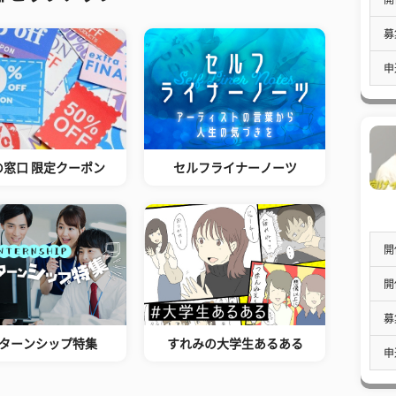
募
申
の窓口 限定クーポン
セルフライナーノーツ
開
開
募
ターンシップ特集
すれみの大学生あるある
申