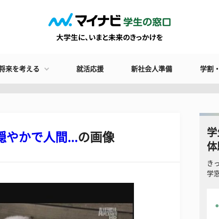
将来を考える
就活応援
新社会人準備
学割
学
やかで人間...
の画像
体
き
学