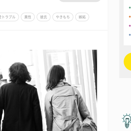
愛トラブル
異性
彼氏
やきもち
嫉妬