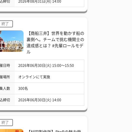
込締切
2026年08月31日(月) 14:00
終了
【商船三井】世界を動かす船の
裏側へ。チームで挑む機関士の
達成感とは？ #先輩ロールモデ
ル
催日時
2026年06月30日(火) 15:00〜15:50
催場所
オンラインにて実施
集人数
300名
込締切
2026年06月30日(火) 14:00
終了
【村田製作所】BtoBの魅力発