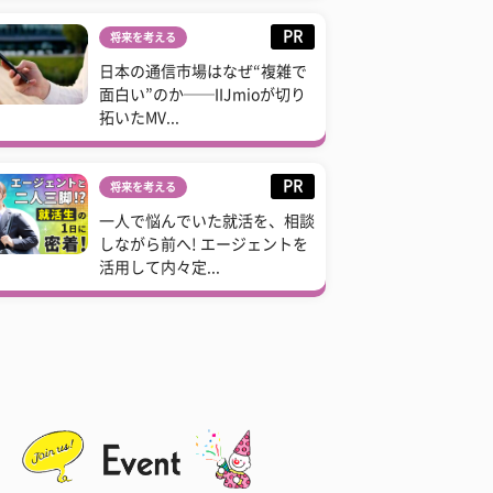
PR
将来を考える
日本の通信市場はなぜ“複雑で
面白い”のか──IIJmioが切り
拓いたMV...
PR
将来を考える
一人で悩んでいた就活を、相談
しながら前へ! エージェントを
活用して内々定...