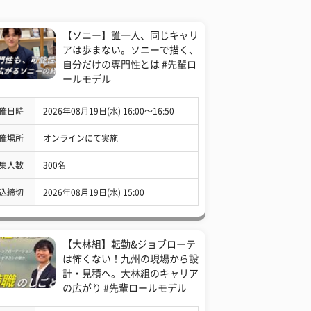
【ソニー】誰一人、同じキャリ
アは歩まない。ソニーで描く、
自分だけの専門性とは #先輩ロ
ールモデル
催日時
2026年08月19日(水) 16:00〜16:50
催場所
オンラインにて実施
集人数
300名
込締切
2026年08月19日(水) 15:00
【大林組】転勤&ジョブローテ
は怖くない！九州の現場から設
計・見積へ。大林組のキャリア
の広がり #先輩ロールモデル