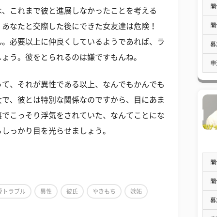
開
は、これまで彼と進展しなかったことを考える
開
、あなたと交際した後にできた女友達は危険！
ん。必要以上に仲良くしているようであれば、ラ
募
しょう。彼をとられるのは嫌ですもんね。
申
って、それが異性である以上、なんでもかんでも
女で、彼とは特別な関係なのですから、目にあま
裏でこっそり浮気をされていた、なんてことにな
らしっかり目を光らせましょう。
開
開
愛トラブル
異性
彼氏
やきもち
嫉妬
募