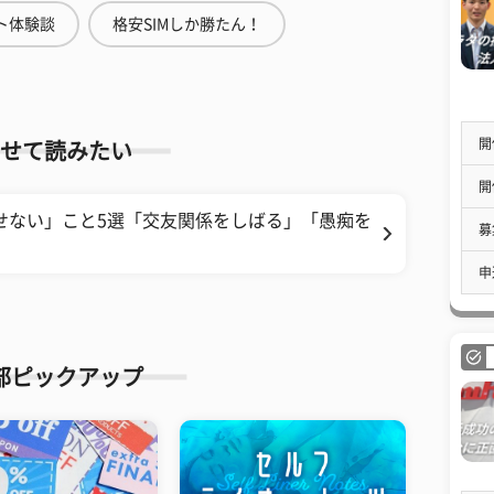
ト体験談
格安SIMしか勝たん！
開
せて読みたい
開
せない」こと5選「交友関係をしばる」「愚痴を
募
申
部ピックアップ