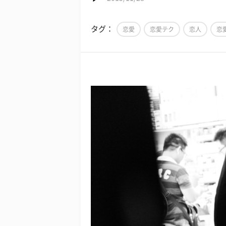
タグ：
恋愛
恋愛テク
恋人
恋