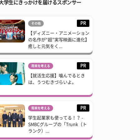
大学生にきっかけを届けるスポンサー
PR
その他
【ディズニー・アニメーション
の名作が“超”実写映画に進化】
癒しと元気をく...
PR
将来を考える
【就活生応援】噛んでるとき
は、うつむきづらいよ。
PR
将来を考える
学生起業家も使ってる！？ -
SMBCグループの「Trunk（ト
ランク）...