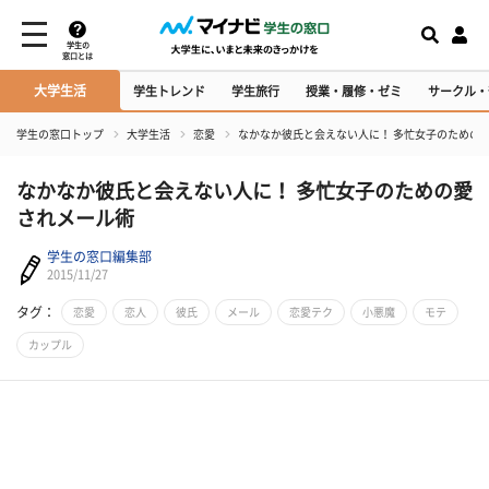
学生の
窓口とは
大学生活
学生トレンド
学生旅行
授業・履修・ゼミ
サークル・
学生の窓口トップ
大学生活
恋愛
なかなか彼氏と会えない人に！ 多忙女子のための
なかなか彼氏と会えない人に！ 多忙女子のための愛
されメール術
学生の窓口編集部
2015/11/27
タグ：
恋愛
恋人
彼氏
メール
恋愛テク
小悪魔
モテ
カップル