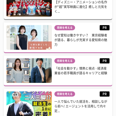
【ディズニー・アニメーションの名作
が“超”実写映画に進化】癒しと元気を
く...
PR
将来を考える
なぜ愛知は働きやすい？ 東京経験者
が語る、暮らしが充実する愛知県の魅
力
PR
将来を考える
「社会を動かす」情熱と視点 - 経済産
業省の若手職員が語るキャリアと経験
PR
将来を考える
一人で悩んでいた就活を、相談しなが
ら前へ! エージェントを活用して内々
定...