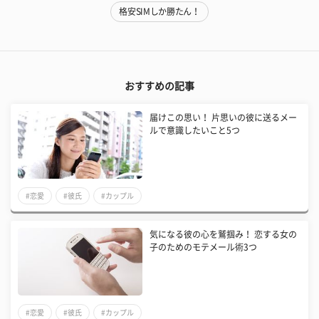
格安SIMしか勝たん！
おすすめの記事
届けこの思い！ 片思いの彼に送るメー
ルで意識したいこと5つ
#恋愛
#彼氏
#カップル
気になる彼の心を鷲掴み！ 恋する女の
子のためのモテメール術3つ
#恋愛
#彼氏
#カップル