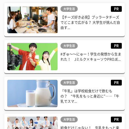
PR
大学生活
【チーズ好き必見】ブッラータチーズ
でどこまで広がる？ 大学生が挑んだ自
由す...
PR
大学生活
#ぎゅ〜〜にゅー！学生の発想から生ま
れた！ Jミルク×キョーソウPROJE...
PR
大学生活
「牛乳」は学校給食だけで飲むも
の？ “牛乳をもっと身近に”――「牛
乳でスマ...
PR
大学生活
給食だけじゃない！ 牛乳をもっと楽