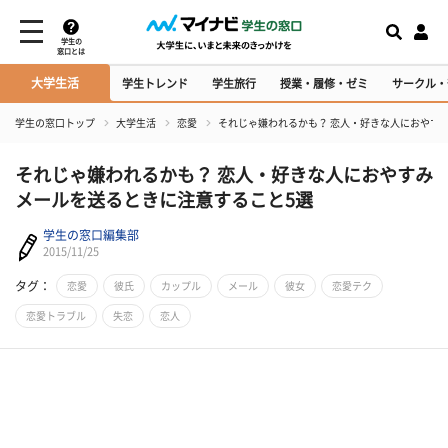
学生の
窓口とは
大学生活
学生トレンド
学生旅行
授業・履修・ゼミ
サークル・
学生の窓口トップ
大学生活
恋愛
それじゃ嫌われるかも？ 恋人・好きな人におやす
それじゃ嫌われるかも？ 恋人・好きな人におやすみ
メールを送るときに注意すること5選
学生の窓口編集部
2015/11/25
タグ：
恋愛
彼氏
カップル
メール
彼女
恋愛テク
恋愛トラブル
失恋
恋人