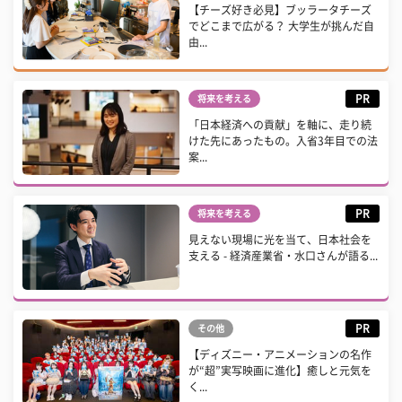
【チーズ好き必見】ブッラータチーズ
でどこまで広がる？ 大学生が挑んだ自
由...
PR
将来を考える
「日本経済への貢献」を軸に、走り続
けた先にあったもの。入省3年目での法
案...
PR
将来を考える
見えない現場に光を当て、日本社会を
支える - 経済産業省・水口さんが語る...
PR
その他
【ディズニー・アニメーションの名作
が“超”実写映画に進化】癒しと元気を
く...