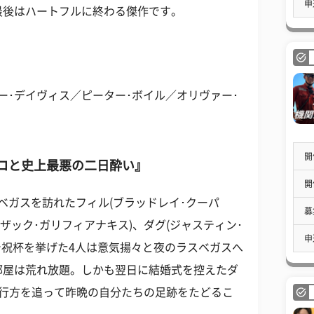
申
最後はハートフルに終わる傑作です。
ー･デイヴィス／ピーター･ボイル／オリヴァー･
開
ムコと史上最悪の二日酔い』
開
ベガスを訪れたフィル(ブラッドレイ･クーパ
募
(ザック･ガリフィアナキス)、ダグ(ジャスティン･
申
で祝杯を挙げた4人は意気揚々と夜のラスベガスへ
部屋は荒れ放題。しかも翌日に結婚式を控えたダ
の行方を追って昨晩の自分たちの足跡をたどるこ