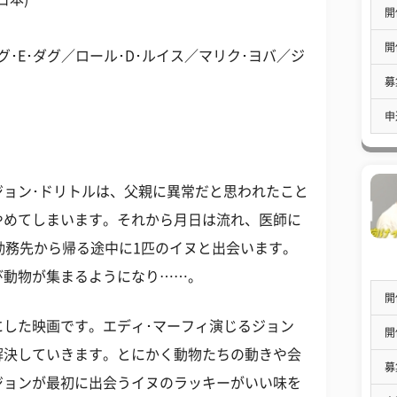
開
開
･E･ダグ／ロール･D･ルイス／マリク･ヨバ／ジ
募
申
ジョン･ドリトルは、父親に異常だと思われたこと
やめてしまいます。それから月日は流れ、医師に
、勤務先から帰る途中に1匹のイヌと出会います。
び動物が集まるようになり……。
開
にした映画です。エディ･マーフィ演じるジョン
開
解決していきます。とにかく動物たちの動きや会
募
ジョンが最初に出会うイヌのラッキーがいい味を