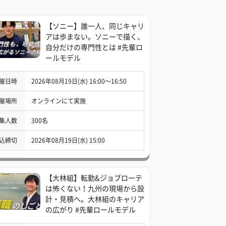
【ソニー】誰一人、同じキャリ
アは歩まない。ソニーで描く、
自分だけの専門性とは #先輩ロ
ールモデル
催日時
2026年08月19日(水) 16:00〜16:50
催場所
オンラインにて実施
集人数
300名
込締切
2026年08月19日(水) 15:00
【大林組】転勤&ジョブローテ
は怖くない！九州の現場から設
計・見積へ。大林組のキャリア
の広がり #先輩ロールモデル