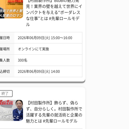
【村田製作所】BtoBの魅力発
見！業界の壁を越えて世界にイ
ンパクトを与える“ボーダレス
な仕事”とは #先輩ロールモデ
ル
催日時
2026年06月09日(火) 15:00〜16:00
催場所
オンラインにて実施
集人数
300名
込締切
2026年06月09日(火) 14:00
終了
【村田製作所】飾らず、偽ら
ず、自分らしく。村田製作所で
活躍する先輩の就活術と企業の
魅力とは #先輩ロールモデル