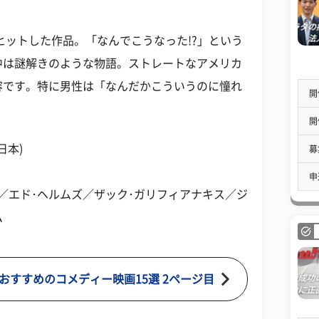
ヒットした作品。「なんでこうなった!?」という
中は謎解きのような物語。ストレートなアメリカ
容です。特に男性は「なんだかこういうのに憧れ
開
開
日本)
募
申
／エド･ヘルムズ／ザック･ガリフィアナキス／ジ
ム
おすすめのコメディー映画15選 2ページ目