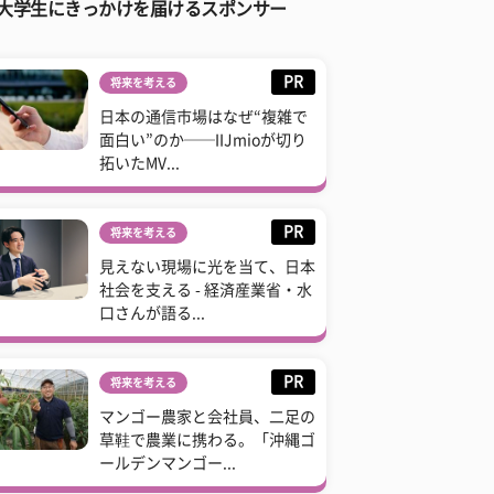
大学生にきっかけを届けるスポンサー
PR
将来を考える
日本の通信市場はなぜ“複雑で
面白い”のか──IIJmioが切り
拓いたMV...
PR
将来を考える
見えない現場に光を当て、日本
社会を支える - 経済産業省・水
口さんが語る...
PR
将来を考える
マンゴー農家と会社員、二足の
草鞋で農業に携わる。「沖縄ゴ
ールデンマンゴー...