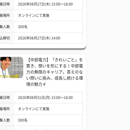
催日時
2026年08月27日(木) 15:00〜16:00
催場所
オンラインにて実施
集人数
300名
込締切
2026年08月27日(木) 14:00
【中部電力】「きれいごと」を
貫き、想いを形にする！中部電
力の無限のキャリア。答えのな
い問いに挑み、成長し続ける環
境の魅力 #
催日時
2026年08月31日(月) 15:00〜16:00
催場所
オンラインにて実施
集人数
300名