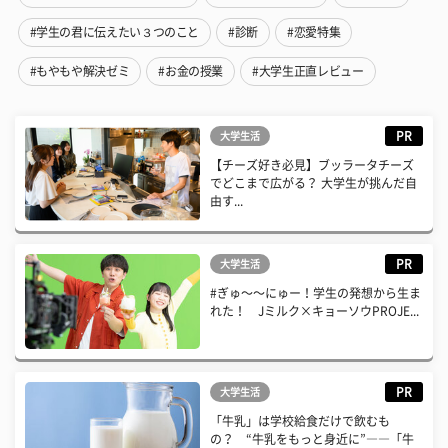
#学生の君に伝えたい３つのこと
#診断
#恋愛特集
#もやもや解決ゼミ
#お金の授業
#大学生正直レビュー
PR
大学生活
【チーズ好き必見】ブッラータチーズ
でどこまで広がる？ 大学生が挑んだ自
由す...
PR
大学生活
#ぎゅ〜〜にゅー！学生の発想から生ま
れた！ Jミルク×キョーソウPROJE...
PR
大学生活
「牛乳」は学校給食だけで飲むも
の？ “牛乳をもっと身近に”――「牛