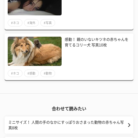
#ネコ
#海外
#写真
感動！ 親のいないキツネの赤ちゃんを
育てるコリー犬 写真10枚
#ネコ
#感動
#動物
合わせて読みたい
ミニサイズ！ 人間の手のなかにすっぽりおさまった動物の赤ちゃん写
真8枚