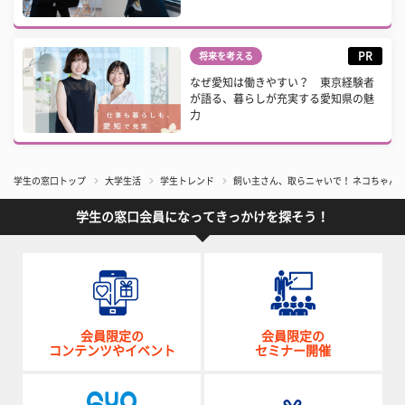
PR
将来を考える
なぜ愛知は働きやすい？ 東京経験者
が語る、暮らしが充実する愛知県の魅
力
学生の窓口トップ
大学生活
学生トレンド
飼い主さん、取らニャいで！ ネコちゃんが
学生の窓口会員になってきっかけを探そう！
会員限定の
会員限定の
コンテンツやイベント
セミナー開催