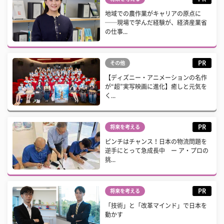
地域での農作業がキャリアの原点に
──現場で学んだ経験が、経済産業省
の仕事...
PR
その他
【ディズニー・アニメーションの名作
が“超”実写映画に進化】癒しと元気を
く...
PR
将来を考える
ピンチはチャンス！日本の物流問題を
逆手にとって急成長中 ー ア・プロの
挑...
PR
将来を考える
「技術」と「改革マインド」で日本を
動かす