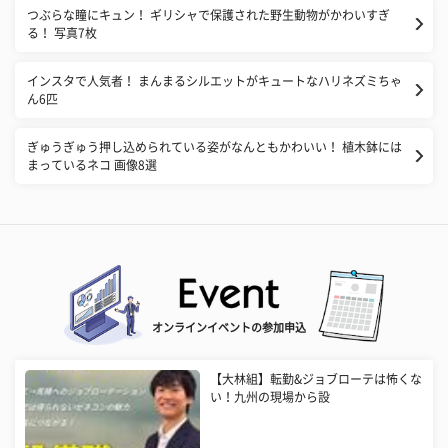
​つぶらな瞳にキュン！ ギリシャで保護された野生動物がかわいすぎ
る！ 写真7枚
インスタで人気者！ まんまるシルエットがキュートなハリネズミちゃ
ん6匹
ぎゅうぎゅう押し込められている姿がなんともかわいい！ 植木鉢には
まっているネコ 画像8選
オンラインイベントの参加申込
【大林組】転勤&ジョブローテは怖くな
い！九州の現場から設