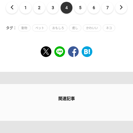
1
2
3
4
5
6
7
タグ：
動物
ペット
おもしろ
癒し
かわいい
ネコ
関連記事