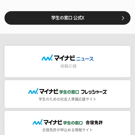
学生の窓口 公式X
学生のための社会人準備応援サイト
合宿免許が申込める情報サイト