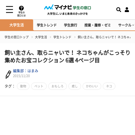
学生の
窓口とは
大学生活
学生トレンド
学生旅行
授業・履修・ゼミ
サークル・
学生の窓口トップ
大学生活
学生トレンド
飼い主さん、取らニャいで！ ネコちゃんが
飼い主さん、取らニャいで！ ネコちゃんがこっそり
集めたお宝コレクション 6選 4ページ目
編集部：はまみ
2015/11/20
タグ：
動物
ペット
おもしろ
癒し
かわいい
ネコ