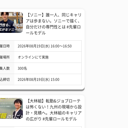
【ソニー】誰一人、同じキャリ
アは歩まない。ソニーで描く、
自分だけの専門性とは #先輩ロ
ールモデル
催日時
2026年08月19日(水) 16:00〜16:50
催場所
オンラインにて実施
集人数
300名
込締切
2026年08月19日(水) 15:00
【大林組】転勤&ジョブローテ
は怖くない！九州の現場から設
計・見積へ。大林組のキャリア
の広がり #先輩ロールモデル