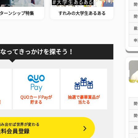
開
ターンシップ特集
すれみの大学生あるある
開
募
申
なってきっかけを探そう！
QUOカードPayが
抽選で豪華賞品が
催
貯まる
当たる
開
開
踏み出せば世界が変わる
募
無料会員登録