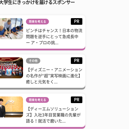
大学生にきっかけを届けるスポンサー
PR
将来を考える
ピンチはチャンス！日本の物流
問題を逆手にとって急成長中
ー ア・プロの挑...
PR
その他
【ディズニー・アニメーション
の名作が“超”実写映画に進化】
癒しと元気をく...
PR
将来を考える
【ディーエムソリューション
ズ】入社3年目営業職の先輩が
語る！就活で磨いた...