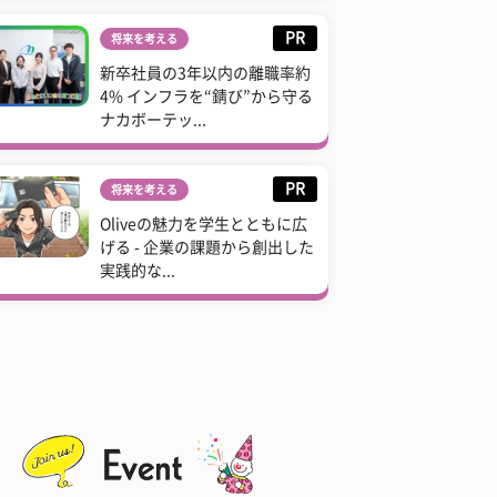
PR
将来を考える
新卒社員の3年以内の離職率約
4% インフラを“錆び”から守る
ナカボーテッ...
PR
将来を考える
Oliveの魅力を学生とともに広
げる - 企業の課題から創出した
実践的な...