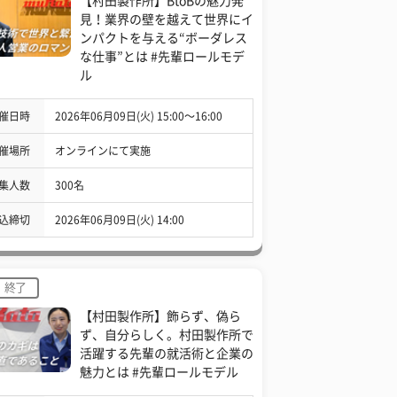
【村田製作所】BtoBの魅力発
見！業界の壁を越えて世界にイ
ンパクトを与える“ボーダレス
な仕事”とは #先輩ロールモデ
ル
催日時
2026年06月09日(火) 15:00〜16:00
催場所
オンラインにて実施
集人数
300名
込締切
2026年06月09日(火) 14:00
終了
【村田製作所】飾らず、偽ら
ず、自分らしく。村田製作所で
活躍する先輩の就活術と企業の
魅力とは #先輩ロールモデル