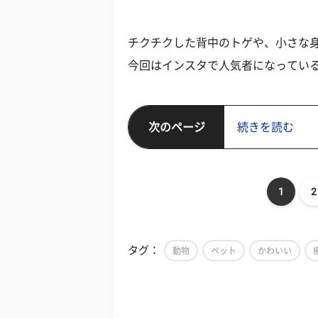
チクチクした背中のトゲや、小さな
今回はインスタで人気者になっている
次のページ
続きを読む
1
2
タグ：
動物
ペット
かわいい