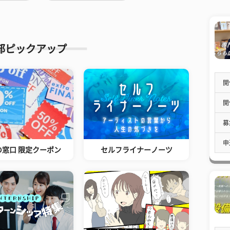
部ピックアップ
開
開
募
申
の窓口 限定クーポン
セルフライナーノーツ