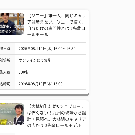
【ソニー】誰一人、同じキャリ
アは歩まない。ソニーで描く、
自分だけの専門性とは #先輩ロ
ールモデル
催日時
2026年08月19日(水) 16:00〜16:50
催場所
オンラインにて実施
集人数
300名
込締切
2026年08月19日(水) 15:00
【大林組】転勤&ジョブローテ
は怖くない！九州の現場から設
計・見積へ。大林組のキャリア
の広がり #先輩ロールモデル