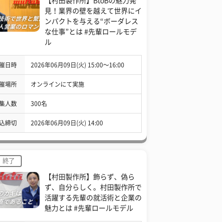
【村田製作所】BtoBの魅力発
見！業界の壁を越えて世界にイ
ンパクトを与える“ボーダレス
な仕事”とは #先輩ロールモデ
ル
催日時
2026年06月09日(火) 15:00〜16:00
催場所
オンラインにて実施
集人数
300名
込締切
2026年06月09日(火) 14:00
終了
【村田製作所】飾らず、偽ら
ず、自分らしく。村田製作所で
活躍する先輩の就活術と企業の
魅力とは #先輩ロールモデル