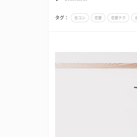
タグ：
合コン
恋愛
恋愛テク