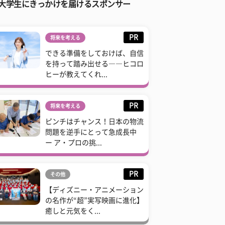
大学生にきっかけを届けるスポンサー
PR
将来を考える
できる準備をしておけば、自信
を持って踏み出せる――ヒコロ
ヒーが教えてくれ...
PR
将来を考える
ピンチはチャンス！日本の物流
問題を逆手にとって急成長中
ー ア・プロの挑...
PR
その他
【ディズニー・アニメーション
の名作が“超”実写映画に進化】
癒しと元気をく...