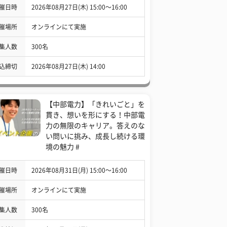
催日時
2026年08月27日(木) 15:00〜16:00
催場所
オンラインにて実施
集人数
300名
込締切
2026年08月27日(木) 14:00
【中部電力】「きれいごと」を
貫き、想いを形にする！中部電
力の無限のキャリア。答えのな
い問いに挑み、成長し続ける環
境の魅力 #
催日時
2026年08月31日(月) 15:00〜16:00
催場所
オンラインにて実施
集人数
300名