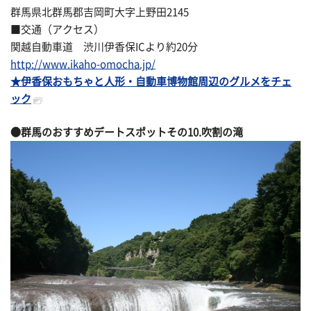
群馬県北群馬郡吉岡町大字上野田2145
■交通（アクセス）
関越自動車道 渋川伊香保ICより約20分
http://www.ikaho-omocha.jp/
★伊香保おもちゃと人形・自動車博物館周辺のグルメをチェ
ック
●群馬のおすすめデートスポットその
10.吹割の滝