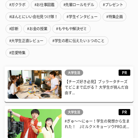
#ガクラボ
#お仕事図鑑
#先輩ロールモデル
#プレゼント
#ほんとにいい会社見つけ隊！
#学生インタビュー
#特集企画
#診断
#お金の授業
#もやもや解決ゼミ
#大学生正直レビュー
#学生の君に伝えたい３つのこと
#恋愛特集
PR
大学生活
【チーズ好き必見】ブッラータチーズ
でどこまで広がる？ 大学生が挑んだ自
由す...
PR
大学生活
#ぎゅ〜〜にゅー！学生の発想から生ま
れた！ Jミルク×キョーソウPROJE...