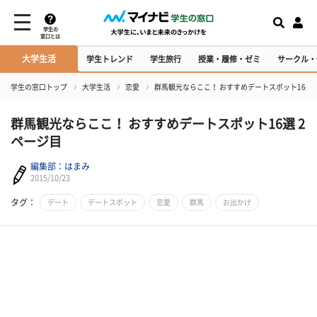
学生の
窓口とは
大学生活
学生トレンド
学生旅行
授業・履修・ゼミ
サークル・
学生の窓口トップ
大学生活
恋愛
群馬観光ならここ！ おすすめデートスポット16選
群馬観光ならここ！ おすすめデートスポット16選 2
ページ目
編集部：はまみ
2015/10/23
タグ：
デート
デートスポット
恋愛
群馬
お出かけ