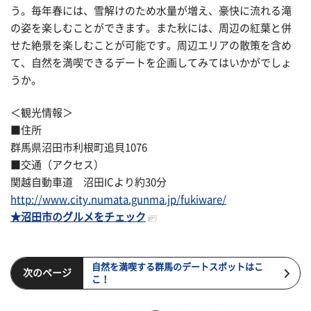
う。毎年春には、雪解けのため水量が増え、豪快に流れる滝
の姿を楽しむことができます。また秋には、周辺の紅葉と併
せた絶景を楽しむことが可能です。周辺エリアの散策を含め
て、自然を満喫できるデートを企画してみてはいかがでしょ
うか。
＜観光情報＞
■住所
群馬県沼田市利根町追貝1076
■交通（アクセス）
関越自動車道 沼田ICより約30分
http://www.city.numata.gunma.jp/fukiware/
★沼田市のグルメをチェック
自然を満喫する群馬のデートスポットはこ
次のページ
こ！