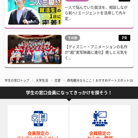
一人で悩んでいた就活を、相談しなが
ら前へ! エージェントを活用して内々
定...
PR
その他
【ディズニー・アニメーションの名作
が“超”実写映画に進化】癒しと元気を
く...
学生の窓口トップ
大学生活
恋愛
群馬観光ならここ！ おすすめデートスポット16選
学生の窓口会員になってきっかけを探そう！
会員限定の
会員限定の