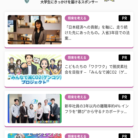
大学生にきっかけを届けるスポンサー
PR
将来を考える
「日本経済への貢献」を軸に、走り続
けた先にあったもの。入省3年目での法
案...
PR
将来を考える
こどもたちの「ワクワク」で脱炭素社
会を目指す – 「みんなで減CO2（ゲ...
PR
将来を考える
新卒社員の3年以内の離職率約4% イン
フラを“錆び”から守るナカボーテッ...
PR
将来を考える