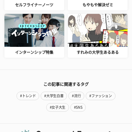
セルフライナーノーツ
もやもや解決ゼミ
インターンシップ特集
すれみの大学生あるある
この記事に関連するタグ
#トレンド
#大学生白書
#流行
#ファッション
#女子大生
#SNS