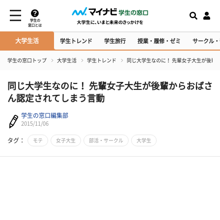
学生の
窓口とは
大学生活
学生トレンド
学生旅行
授業・履修・ゼミ
サークル・
学生の窓口トップ
大学生活
学生トレンド
同じ大学生なのに！ 先輩女子大生が後輩
同じ大学生なのに！ 先輩女子大生が後輩からおばさ
ん認定されてしまう言動
学生の窓口編集部
2015/11/06
タグ：
モテ
女子大生
部活・サークル
大学生