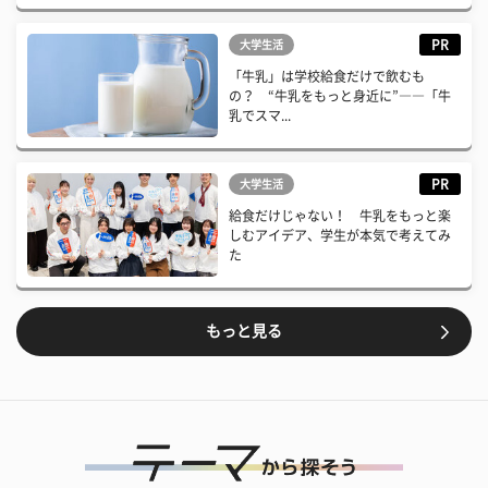
PR
大学生活
「牛乳」は学校給食だけで飲むも
の？ “牛乳をもっと身近に”――「牛
乳でスマ...
PR
大学生活
給食だけじゃない！ 牛乳をもっと楽
しむアイデア、学生が本気で考えてみ
た
もっと見る