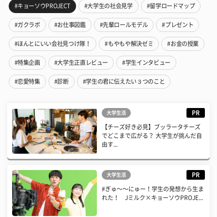
#キョーソウPROJECT
#大学生の社会見学
#留学ロードマップ
#ガクラボ
#お仕事図鑑
#先輩ロールモデル
#プレゼント
#ほんとにいい会社見つけ隊！
#もやもや解決ゼミ
#お金の授業
#特集企画
#大学生正直レビュー
#学生インタビュー
#恋愛特集
#診断
#学生の君に伝えたい３つのこと
PR
大学生活
【チーズ好き必見】ブッラータチーズ
でどこまで広がる？ 大学生が挑んだ自
由す...
PR
大学生活
#ぎゅ〜〜にゅー！学生の発想から生ま
れた！ Jミルク×キョーソウPROJE...