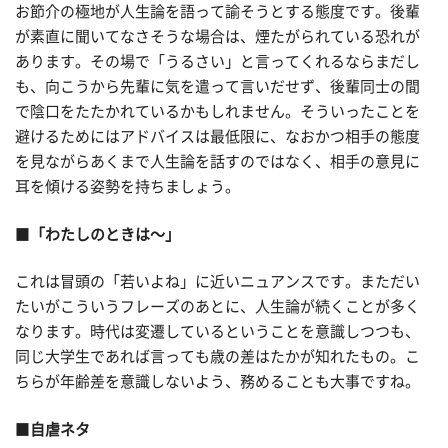
お節介の極地が人生論を語って諭そうとする態度です。後輩
が素直に聞いてなさそうな場合は、煙たがられている恐れが
あります。その場で「うるさい」と言ってくれるならまだし
も、向こうから先輩に気を遣って言いだせず、後輩同士の間
で陰口をたたかれているかもしれません。そういったことを
避けるためにはアドバイスは最低限に、なおかつ相手の態度
を見ながらあくまで人生論を話すのではなく、相手の意見に
耳を傾ける姿勢を持ちましょう。
■
「わたしのときは～」
これは冒頭の「若いよね」に近いニュアンスです。まただい
たいがこういうフレーズのあとに、人生論が続くことが多く
なります。時代は変遷しているということを意識しつつも、
同じ大学生であれば言っても歳の差はたかが知れたもの。こ
ちらが年齢差を意識しないよう、務めることも大事ですね。
■
自虐ネタ