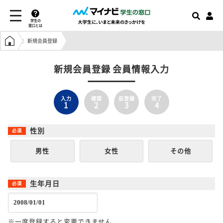
学生の
窓口とは
学生の窓口トップ
新規会員登録
新規会員登録 会員情報入力
入力
確認
仮登録
完了
1
2
3
4
性別
男性
女性
その他
生年月日
※一度登録すると変更できません